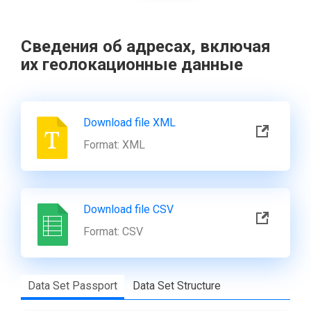
Data set name:
Контактные данные руководства
Сведения об адресах, включая
Description of the data set:
их геолокационные данные
Контактные данные руководства, а также их
часы приема
Download file XML
Data Set Owner:
Format:
XML
Платежная система HUMO
Responsible person:
Download file CSV
-
Format:
CSV
Contacts of the responsible
person:
Data Set Passport
Data Set Structure
Phone: -
E-mail: -