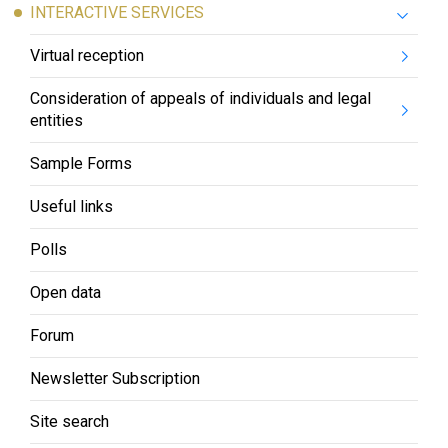
Ежеквартально
INTERACTIVE SERVICES
Phone: -
Keywords:
E-mail: -
Virtual reception
Site:
humocard.uz
График приема граждан
Consideration of appeals of individuals and legal
Link to open data:
entities
Link to the previous version:
XML:
/en/about/vacancies/open_data/xml/
Sample Forms
-
CSV:
/en/about/vacancies/open_data/csv/
Useful links
Data format:
Polls
XML, CSV
Open data
Date of first publication of the
data set:
Forum
02/22/2019
Newsletter Subscription
Date of last modification:
Site search