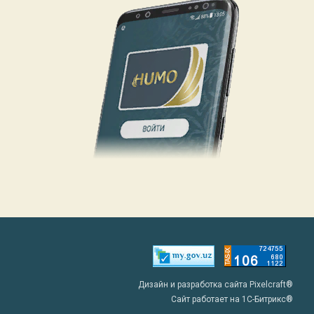
Дизайн и разработка сайта Pixelcraft®
Сайт работает на 1C-Битрикс®