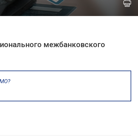
ционального межбанковского
UMO?