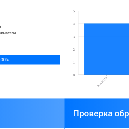
5
4
а
ниматели
3
2
.00%
1
0
Янв 2026
Проверка об