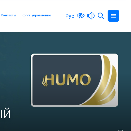
Рус
Контакты
Корп. управление
ый