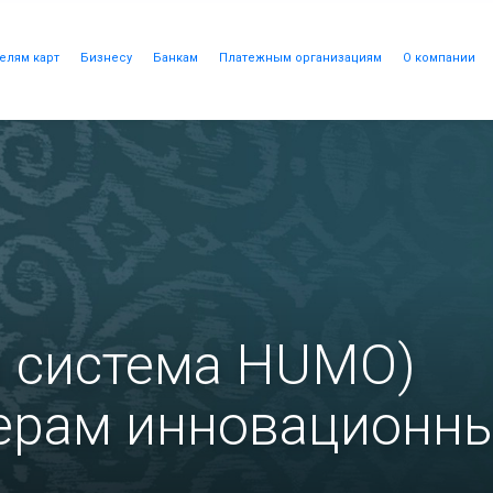
елям карт
Бизнесу
Банкам
Платежным организациям
О компании
 система HUMO)
нерам инновационн