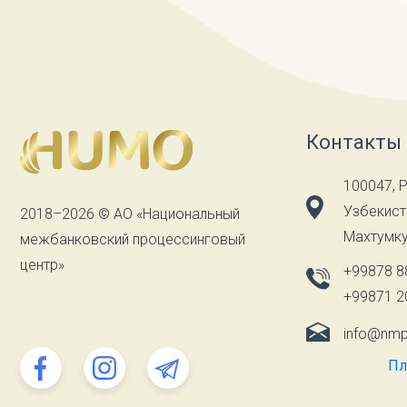
Контакты
100047, 
Узбекиста
2018–2026 © АО «Национальный
Махтумку
межбанковский процессинговый
центр»
+99878 8
+99871 2
info@nmp
Пл