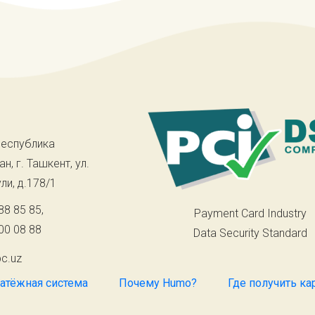
Республика
н, г. Ташкент, ул.
ли, д.178/1
88 85 85
,
Payment Card Industry
00 08 88
Data Security Standard
c.uz
атёжная система
Почему Humo?
Где получить ка