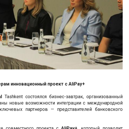
рам инновационный проект с AliPay+
l
Tashkent состоялся бизнес-завтрак, организованный
ваны новые возможности интеграции с международной
 ключевых партнеров — представителей банковского
ке совместного проекта с
AliPay+
, который позволит