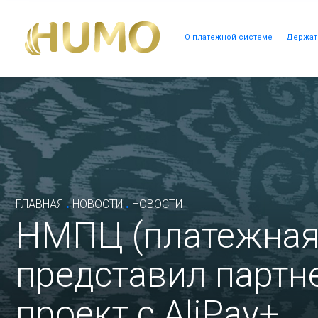
О платежной системе
Держат
.
.
ГЛАВНАЯ
НОВОСТИ
НОВОСТИ
НМПЦ (платежная
представил парт
проект с AliPay+