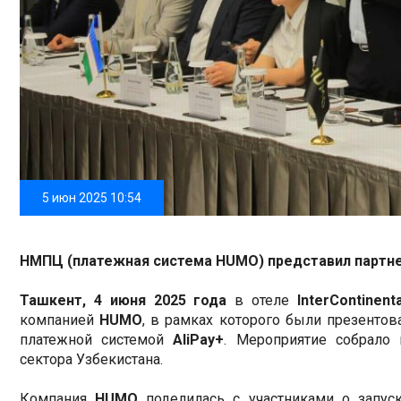
5 июн 2025 10:54
НМПЦ (платежная система HUMO) представил партне
Ташкент, 4 июня 2025 года
в отеле
InterContinenta
компанией
HUMO
, в рамках которого были презенто
платежной системой
AliPay+
. Мероприятие собрало
сектора Узбекистана.
Компания
HUMO
поделилась с участниками о запус