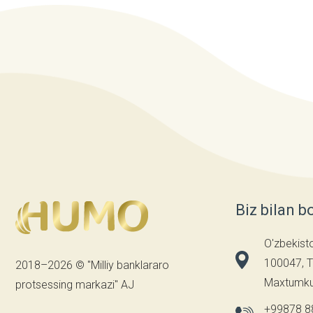
Biz bilan b
O'zbekist
100047, T
2018–2026 © "Milliy banklararo
Maxtumkul
protsessing markazi" AJ
+99878 8