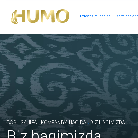
To'lov tizimi haqida
Karta egalari
.
.
BOSH SAHIFA
KOMPANIYA HAQIDA
BIZ HAQIMIZDA
Biz haqimizda