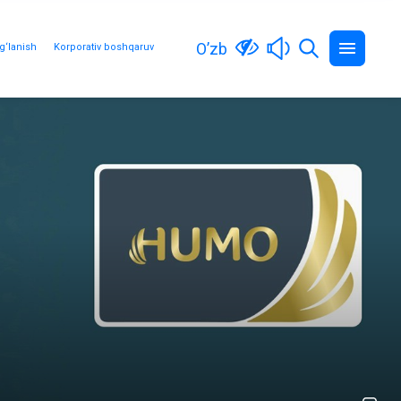
O’zb
g‘lanish
Korporativ boshqaruv