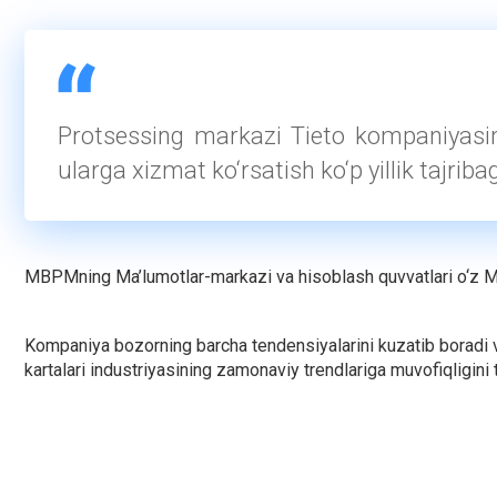
Protsessing markazi Tieto kompaniyasini
ularga xizmat ko‘rsatish ko‘p yillik tajrib
MBPMning Ma’lumotlar-markazi va hisoblash quvvatlari o‘z Ma’
Kompaniya bozorning barcha tendensiyalarini kuzatib boradi va
kartalari industriyasining zamonaviy trendlariga muvofiqligini t