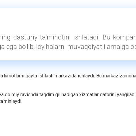
ng dasturiy ta’minotini ishlatadi. Bu kompaniy
aga ega bo‘lib, loyihalarni muvaqqiyatli amalga o
lumotlarni qayta ishlash markazida ishlaydi. Bu markaz zamonavi
 doimiy ravishda taqdim qilinadigan xizmatlar qatorini yangilab v
a’minlaydi.