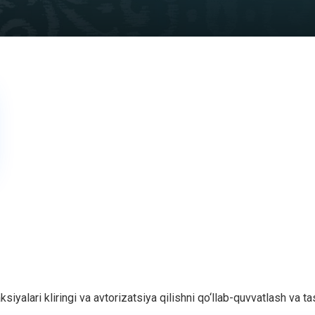
yalari kliringi va avtorizatsiya qilishni qo‘llab-quvvatlash va ta