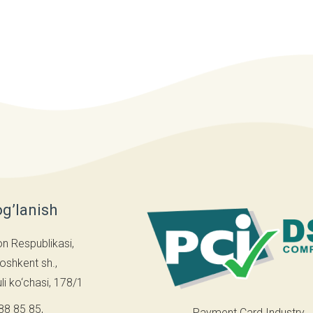
og’lanish
on Respublikasi,
oshkent sh.,
i ko‘chasi, 178/1
88 85 85
,
Payment Card Industry