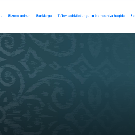
ga
Biznes uchun
Banklarga
To'lov tashkilotlariga
Kompaniya haqida
Bo