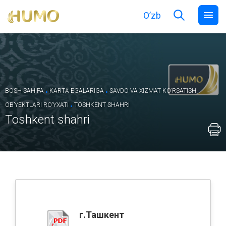
O’zb
.
.
BOSH SAHIFA
KARTA EGALARIGA
SAVDO VA XIZMAT KOʼRSATISH
.
OBʼYEKTLARI ROʼYXATI
TOSHKENT SHAHRI
Toshkent shahri
г.Ташкент