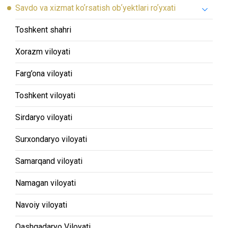
Savdo va xizmat koʼrsatish obʼyektlari roʼyxati
Toshkent shahri
Xorazm viloyati
Farg’ona viloyati
Toshkent viloyati
Sirdaryo viloyati
Surxondaryo viloyati
Samarqand viloyati
Namagan viloyati
Navoiy viloyati
Qashqadaryo Viloyati