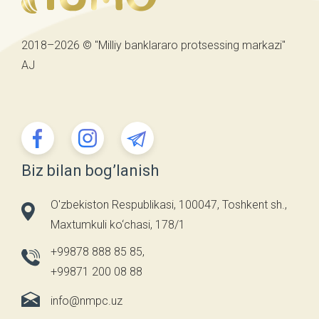
2018–2026 © "Milliy banklararo protsessing markazi"
AJ
Biz bilan bog’lanish
O'zbekiston Respublikasi, 100047, Toshkent sh.,
Maxtumkuli ko‘chasi, 178/1
+99878 888 85 85
,
+99871 200 08 88
info@nmpc.uz