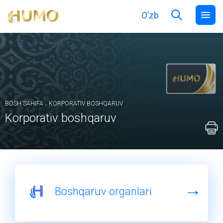
O’zb
.
BOSH SAHIFA
KORPORATIV BOSHQARUV
Korporativ boshqaruv
Boshqaruv organlari