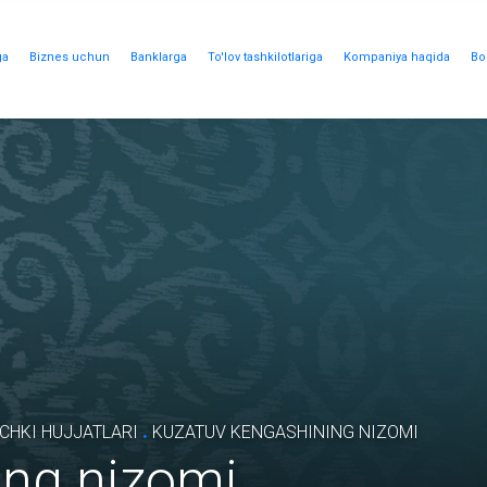
ga
Biznes uchun
Banklarga
To'lov tashkilotlariga
Kompaniya haqida
Bo
.
CHKI HUJJATLARI
KUZATUV KENGASHINING NIZOMI
ing nizomi