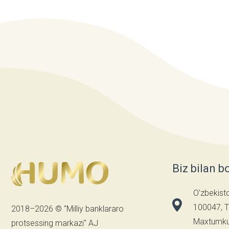
Biz bilan b
O'zbekist
100047, T
2018–2026 © "Milliy banklararo
Maxtumkul
protsessing markazi" AJ