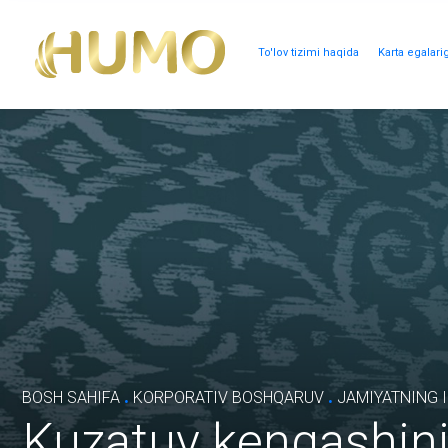
To'lov tizimi haqida
Karta egalari
.
.
BOSH SAHIFA
KORPORATIV BOSHQARUV
JAMIYATNING I
Kuzatuv kengashin