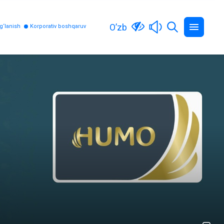
O’zb
g‘lanish
Korporativ boshqaruv