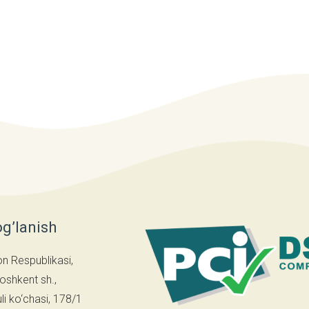
og’lanish
on Respublikasi,
oshkent sh.,
i ko‘chasi, 178/1