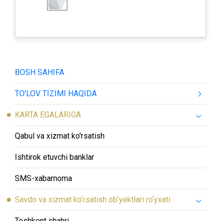
BOSH SAHIFA
TO'LOV TIZIMI HAQIDA
KARTA EGALARIGA
Qabul va xizmat ko'rsatish
Ishtirok etuvchi banklar
SMS-хabarnoma
Savdo va xizmat koʼrsatish obʼyektlari roʼyxati
Toshkent shahri