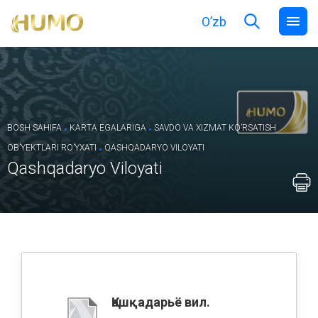
O’zb
.
.
BOSH SAHIFA
KARTA EGALARIGA
SAVDO VA XIZMAT KOʼRSATISH
.
OBʼYEKTLARI ROʼYXATI
QASHQADARYO VILOYATI
Qashqadaryo Viloyati
Қашқадарьё вил.