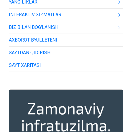
YANGILIKLAR
INTERAKTIV XIZMATLAR
BIZ BILAN BOG'LANISH
AXBOROT BYULLETENI
SAYTDAN QIDIRISH
SAYT XARITASI