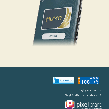
Sayt yaratuvchisi
Sayt 1C-Bitriksda ishlaydi®