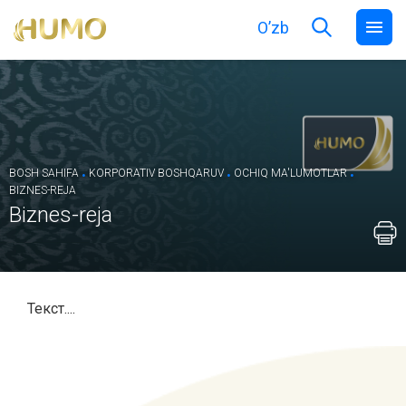
O’zb
.
.
.
BOSH SAHIFA
KORPORATIV BOSHQARUV
OCHIQ MA'LUMOTLAR
BIZNES-REJA
Biznes-reja
Текст....