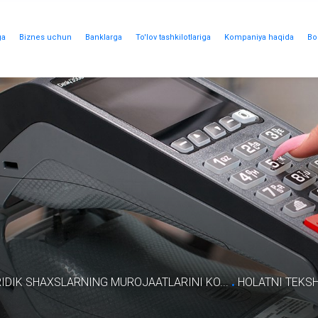
ga
Biznes uchun
Banklarga
To'lov tashkilotlariga
Kompaniya haqida
Bo
.
RIDIK SHAXSLARNING MUROJAATLARINI KO...
HOLATNI TEKSH