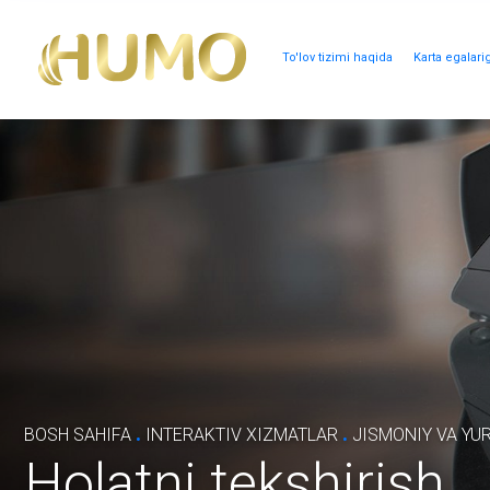
To'lov tizimi haqida
Karta egalari
.
.
BOSH SAHIFA
INTERAKTIV XIZMATLAR
JISMONIY VA YU
Holatni tekshirish