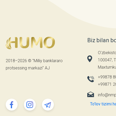
Biz bilan b
O'zbekist
100047, T
2018–2026 © "Milliy banklararo
Maxtumkul
protsessing markazi" AJ
+99878 8
+99871 2
info@nmp
To'lov tizimi h