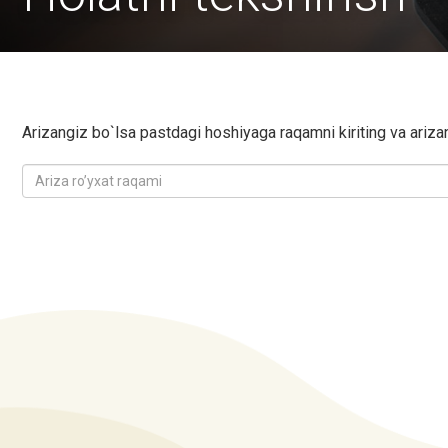
Аrizаngiz bo`lsa pastdagi hoshiyagа rаqamni kiriting va аrizаn