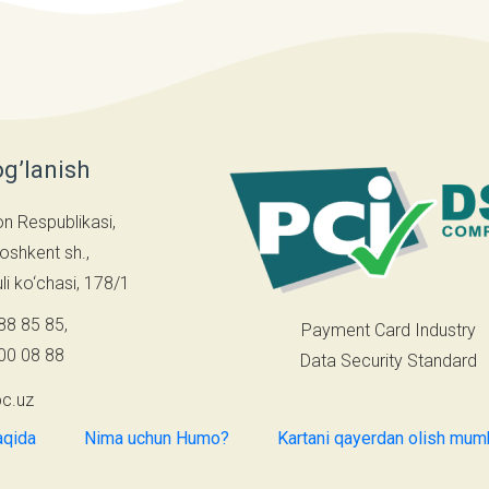
og’lanish
on Respublikasi,
oshkent sh.,
i ko‘chasi, 178/1
88 85 85
,
Payment Card Industry
00 08 88
Data Security Standard
c.uz
aqida
Nima uchun Humo?
Kartani qayerdan olish mum