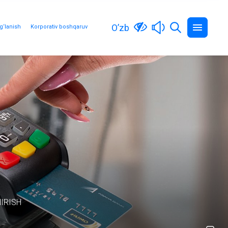
O’zb
g‘lanish
Korporativ boshqaruv
IRISH