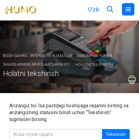
O’zb
.
.
BOSH SAHIFA
INTERAKTIV XIZMATLAR
JISMONIY VA YURIDIK
.
SHAXSLARNING MUROJAATLARINI KO...
HOLATNI TEKSHIRISH
Holatni tekshirish
Аrizаngiz bo`lsa pastdagi hoshiyagа rаqamni kiriting va
аrizаngizning statusini bilish uchun “Tekshirish”
tugmasini bosing.
Tekshirish