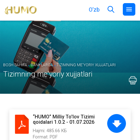
O’zb
.
.
BOSH SAHIFA
BANKLARGA
TIZIMNING ME'YORIY XUJJATLARI
Tizimning me'yoriy xujjatlari
“HUMO” Milliy To'lov Tizimi
qoidalari 1.0.2 - 01.07.2026
Hajmi:
485.66 КБ
Format:
PDF