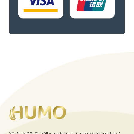
2018–2026 © "Milliy banklararo protsessing markazi"