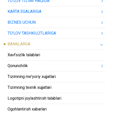
TO'LOV TIZIMI HAQIDA
KARTA EGALARIGA
BIZNES UCHUN
TO'LOV TASHKILOTLARIGA
BANKLARGA
Xavfsizlik talablari
Qonunchilik
Tizimning me'yoriy xujjatlari
Tizimning texnik xujjatlari
Logotipni joylashtirish talablari
Ogohlantirish xabarlari