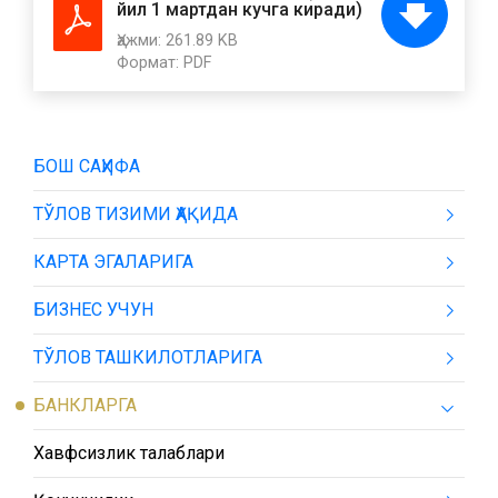
йил 1 мартдан кучга киради)
Ҳажми:
261.89 KB
Формат:
PDF
БОШ САҲИФА
ТЎЛОВ ТИЗИМИ ҲАҚИДА
КАРТА ЭГАЛАРИГА
БИЗНЕС УЧУН
ТЎЛОВ ТАШКИЛОТЛАРИГА
БАНКЛАРГА
Хавфсизлик талаблари