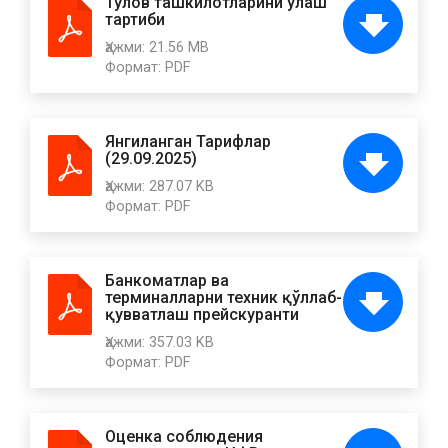
Тўлов ташкилотларини улаш
тартиби
Ҳажми:
21.56 MB
Формат:
PDF
Янгиланган Тарифлар
(29.09.2025)
Ҳажми:
287.07 KB
Формат:
PDF
Банкоматлар ва
терминалларни техник қўллаб-
қувватлаш прейскуранти
Ҳажми:
357.03 KB
Формат:
PDF
Оценка соблюдения