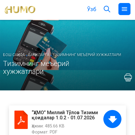
Ўзб
.
.
БОШ САҲИФА
БАНКЛАРГА
ТИЗИМНИНГ МЕЪЁРИЙ ХУЖЖАТЛАРИ
Тизимнинг меъёрий
хужжатлари
“ҲУМО” Миллий Тўлов Тизими
қоидалар 1.0.2 - 01.07.2026
Ҳажми:
485.66 KB
Формат:
PDF