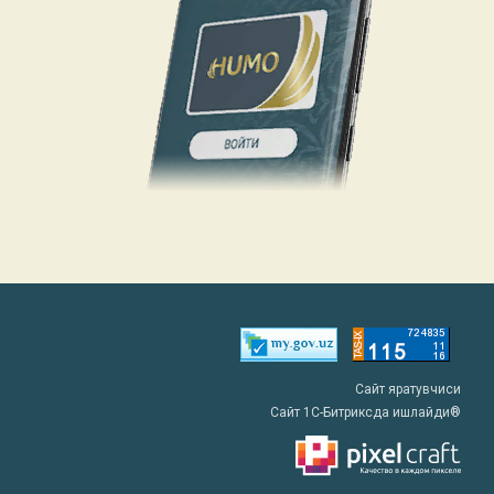
Сайт яратувчиси
Сайт 1C-Битриксда ишлайди®