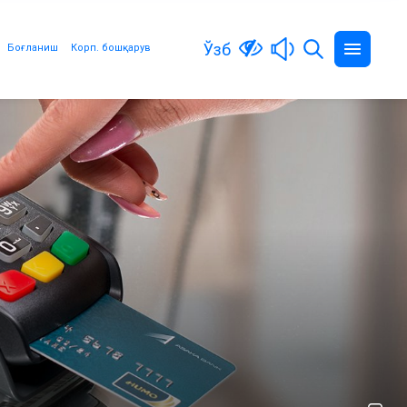
Ўзб
Боғланиш
Корп. бошқарув