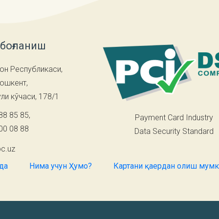
 боғланиш
он Республикаси,
Тошкент,
ли кўчаси, 178/1
88 85 85
,
Payment Card Industry
00 08 88
Data Security Standard
c.uz
да
Нима учун Ҳумо?
Картани қаердан олиш мум