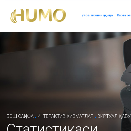
Тўлов тизими ҳақида
Карта эг
.
.
БОШ САҲИФА
ИНТЕРАКТИВ ХИЗМАТЛАР
ВИРТУАЛ ҚАБ
Статистикаси