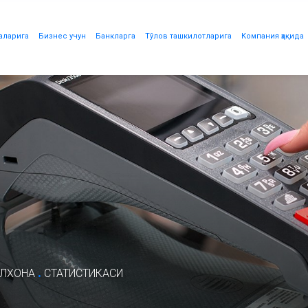
аларига
Бизнес учун
Банкларга
Тўлов ташкилотларига
Компания ҳақида
.
УЛХОНА
СТАТИСТИКАСИ