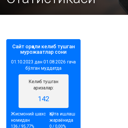
Сайт орқали келиб тушган
мурожаатлар сони
01.10.2023 дан 01.08.2026 гача
бўлган муддатда
Келиб тушган
аризалар:
142
Жисмоний шахс
Қайта ишлаш
номидан
жараёнида
136 / 95,77%
0 / 0,00%