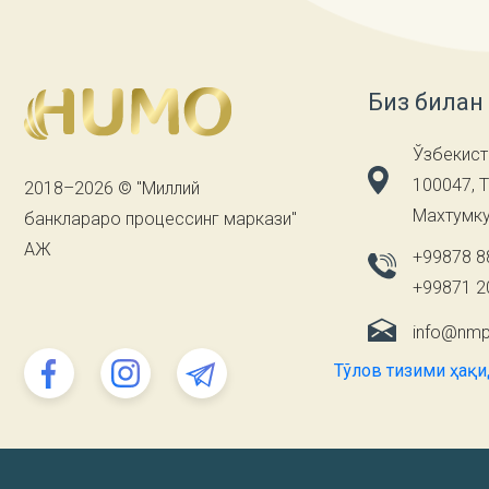
Биз билан
Ўзбекист
100047, 
2018–2026 © "Миллий
Махтумку
банклараро процессинг маркази"
АЖ
+99878 8
+99871 2
info@nmp
Тўлов тизими ҳақи