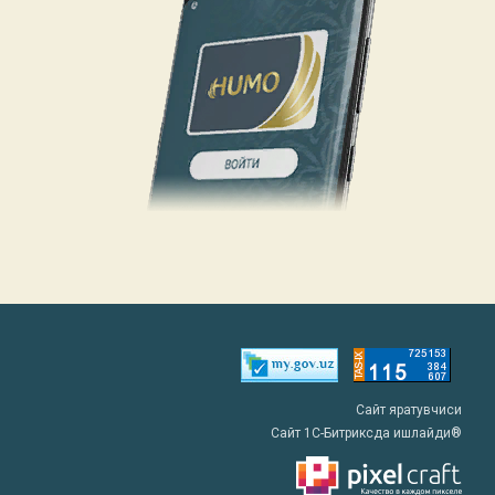
Сайт яратувчиси
Сайт 1C-Битриксда ишлайди®