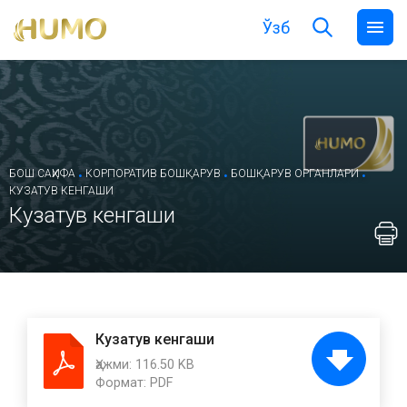
Ўзб
.
.
.
БОШ САҲИФА
КОРПОРАТИВ БОШҚАРУВ
БОШҚАРУВ ОРГАНЛАРИ
КУЗАТУВ КЕНГАШИ
Кузатув кенгаши
Кузатув кенгаши
Ҳажми:
116.50 KB
Формат:
PDF