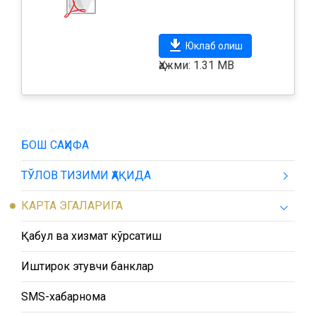
Юклаб олиш
Ҳажми: 1.31 MB
БОШ САҲИФА
ТЎЛОВ ТИЗИМИ ҲАҚИДА
КАРТА ЭГАЛАРИГА
Қабул ва хизмат кўрсатиш
Иштирок этувчи банклар
SMS-хабарнома