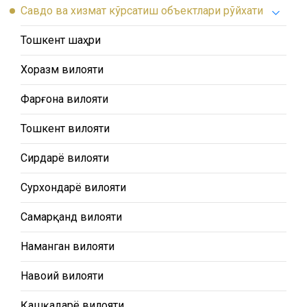
Савдо ва хизмат кўрсатиш объектлари рўйхати
Тошкент шаҳри
Хоразм вилояти
Фарғона вилояти
Тошкент вилояти
Сирдарё вилояти
Сурхондарё вилояти
Самарқанд вилояти
Наманган вилояти
Навоий вилояти
Қашқадарё вилояти