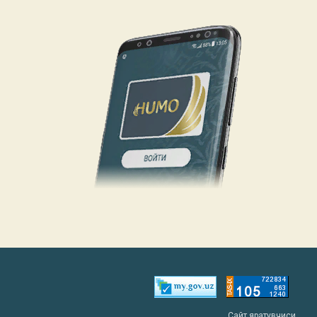
Сайт яратувчиси