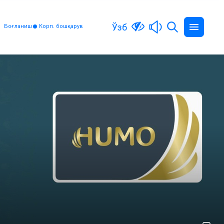
Ўзб
Боғланиш
Корп. бошқарув