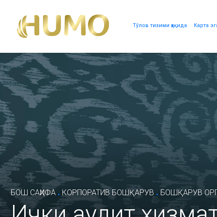
Тўлов тизими ҳақида
Карта эг
.
.
БОШ САҲИФА
КОРПОРАТИВ БОШҚАРУВ
БОШҚАРУВ ОР
Ички аудит хизма