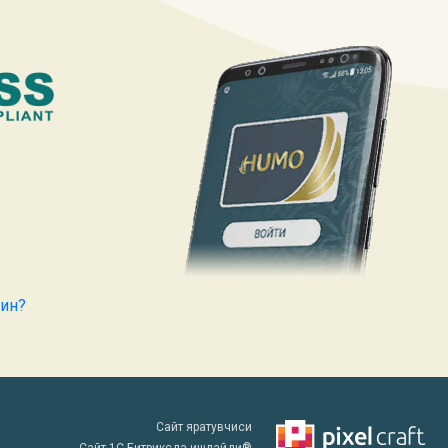
кин?
Сайт яратувчиси