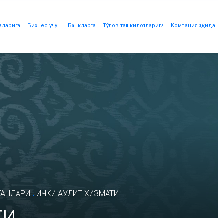
аларига
Бизнес учун
Банкларга
Тўлов ташкилотларига
Компания ҳақида
.
ГАНЛАРИ
ИЧКИ АУДИТ ХИЗМАТИ
ти