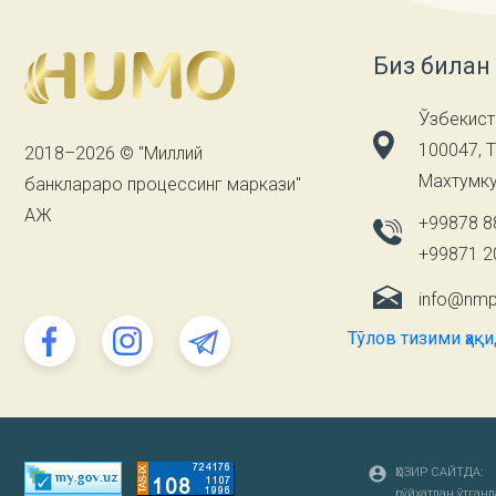
Биз билан
Ўзбекист
100047, 
2018–2026 © "Миллий
Махтумку
банклараро процессинг маркази"
АЖ
+99878 8
+99871 2
info@nmp
Тўлов тизими ҳақ
ҲОЗИР САЙТДА:
рўйҳатдан ўтганлар