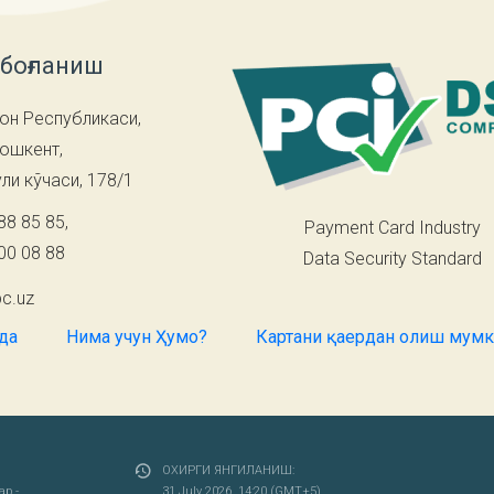
 боғланиш
он Республикаси,
Тошкент,
ли кўчаси, 178/1
88 85 85
,
Payment Card Industry
00 08 88
Data Security Standard
c.uz
ида
Нима учун Ҳумо?
Картани қаердан олиш мум
ОХИРГИ ЯНГИЛАНИШ:
 - ...
31 July 2026, 14:20 (GMT+5)