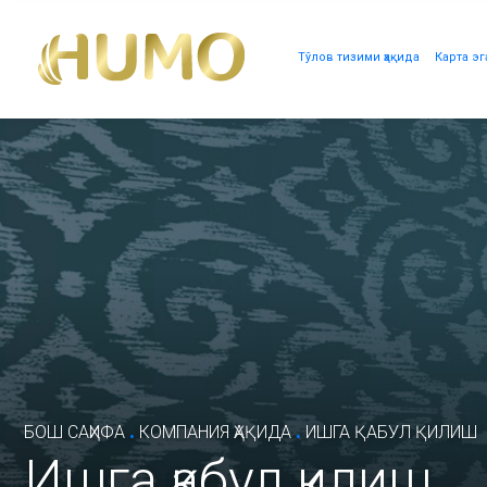
Тўлов тизими ҳақида
Карта эг
.
.
БОШ САҲИФА
КОМПАНИЯ ҲАҚИДА
ИШГА ҚАБУЛ ҚИЛИШ
Ишга қабул қилиш