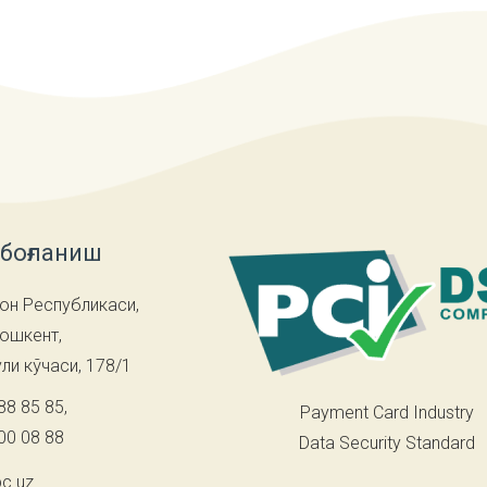
 боғланиш
он Республикаси,
Тошкент,
ли кўчаси, 178/1
88 85 85
,
Payment Card Industry
00 08 88
Data Security Standard
c.uz