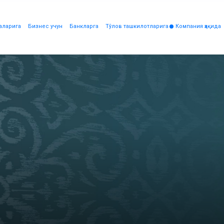
аларига
Бизнес учун
Банкларга
Тўлов ташкилотларига
Компания ҳақида