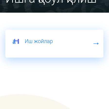
Иш жойлар