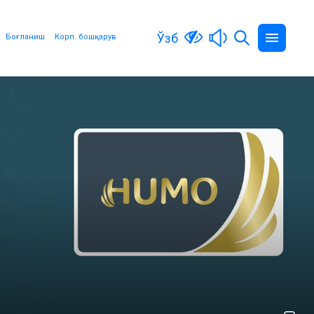
Ўзб
Боғланиш
Корп. бошқарув