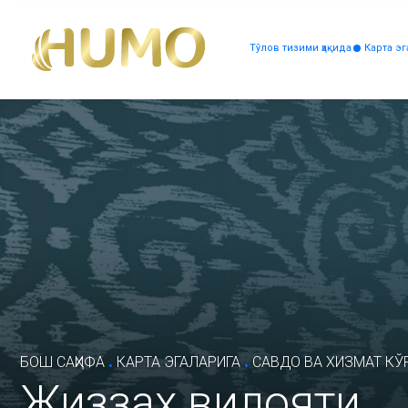
Тўлов тизими ҳақида
Карта эг
.
.
БОШ САҲИФА
КАРТА ЭГАЛАРИГА
САВДО ВА ХИЗМАТ КЎ
Жиззах вилояти