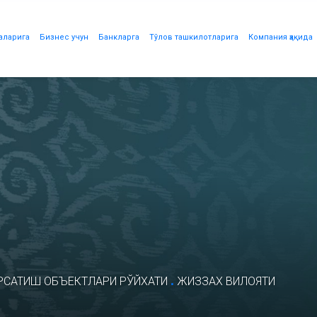
аларига
Бизнес учун
Банкларга
Тўлов ташкилотларига
Компания ҳақида
.
РСАТИШ ОБЪЕКТЛАРИ РЎЙХАТИ
ЖИЗЗАХ ВИЛОЯТИ