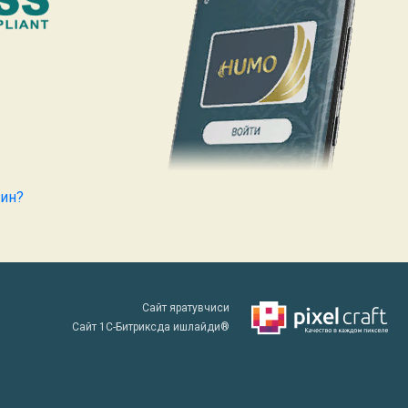
кин?
Сайт яратувчиси
Сайт 1C-Битриксда ишлайди®