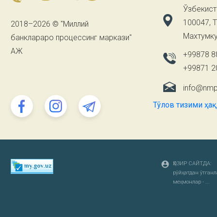
Ўзбекист
100047, 
2018–2026 © "Миллий
Махтумку
банклараро процессинг маркази"
АЖ
+99878 8
+99871 2
info@nmp
Тўлов тизими ҳа
ҲОЗИР САЙТДА:
рўйҳатдан ўтганлар
меҳмонлар - ...