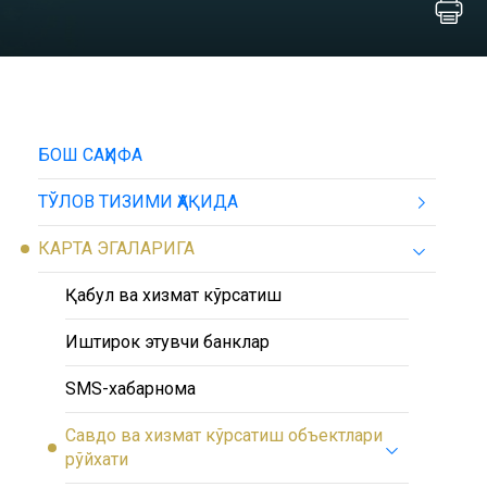
БОШ САҲИФА
ТЎЛОВ ТИЗИМИ ҲАҚИДА
КАРТА ЭГАЛАРИГА
Қабул ва хизмат кўрсатиш
Иштирок этувчи банклар
SMS-хабарнома
Савдо ва хизмат кўрсатиш объектлари
рўйхати