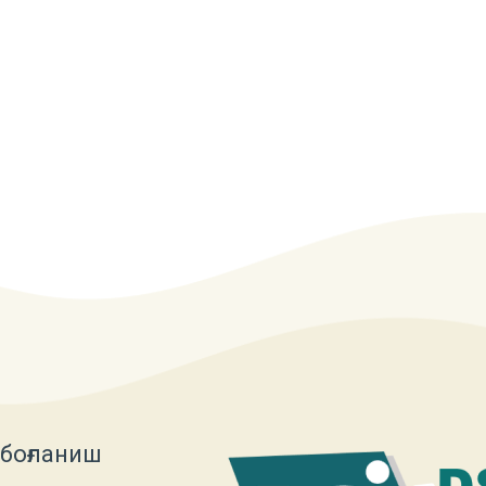
 боғланиш