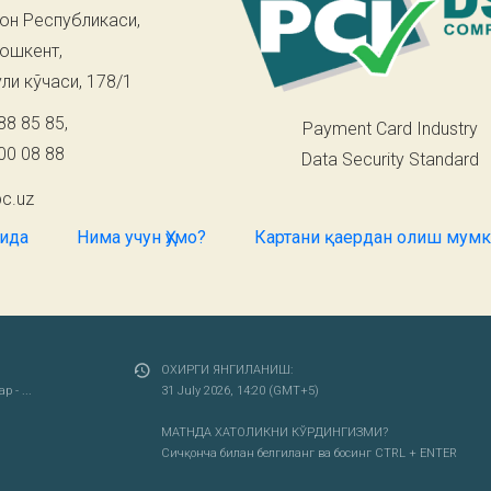
он Республикаси,
Тошкент,
ли кўчаси, 178/1
88 85 85
,
Payment Card Industry
00 08 88
Data Security Standard
c.uz
қида
Нима учун Ҳумо?
Картани қаердан олиш мум
ОХИРГИ ЯНГИЛАНИШ:
 - ...
31 July 2026, 14:20 (GMT+5)
МАТНДА ХАТОЛИКНИ КЎРДИНГИЗМИ?
Сичқонча билан белгиланг ва босинг CTRL + ENTER