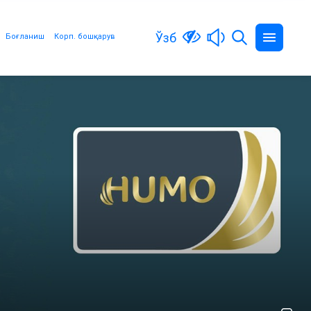
Ўзб
Боғланиш
Корп. бошқарув