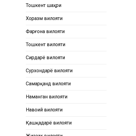
Тошкент шаҳри
Хоразм вилояти
Фарғона вилояти
Тошкент вилояти
Сирдарё вилояти
Сурхондарё вилояти
Самарқанд вилояти
Наманган вилояти
Навоий вилояти
Қашқадарё вилояти
Жиззах вилояти