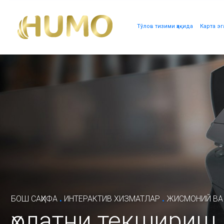
Тўлов тизими ҳақида
Карта эг
.
.
БОШ САҲИФА
ИНТЕРАКТИВ ХИЗМАТЛАР
ЖИСМОНИЙ ВА
ҳолатни текшириш