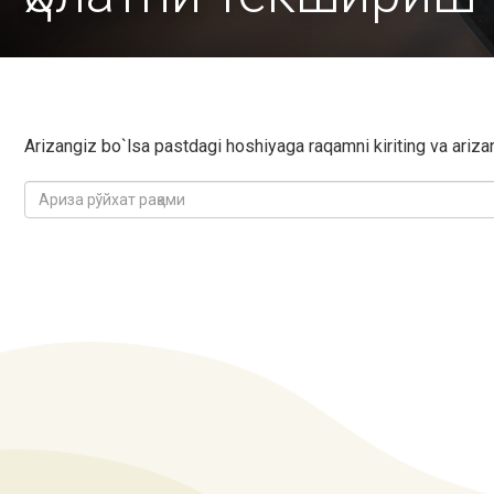
Аrizаngiz bo`lsa pastdagi hoshiyagа rаqamni kiriting va аrizаn