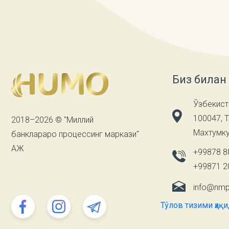
Биз билан
Ўзбекист
100047, 
2018–2026 © "Миллий
Махтумку
банклараро процессинг маркази"
АЖ
+99878 8
+99871 2
info@nmp
Тўлов тизими ҳақ