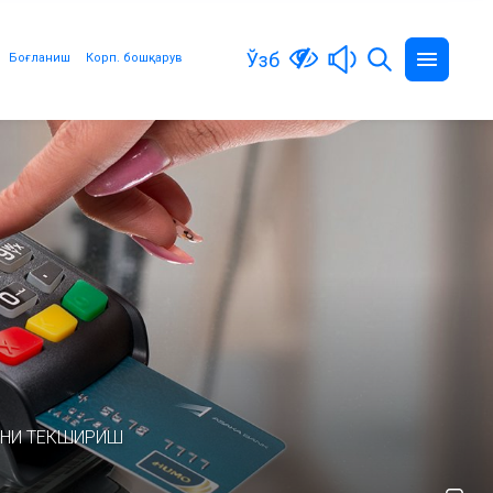
Ўзб
Боғланиш
Корп. бошқарув
ТНИ ТЕКШИРИШ