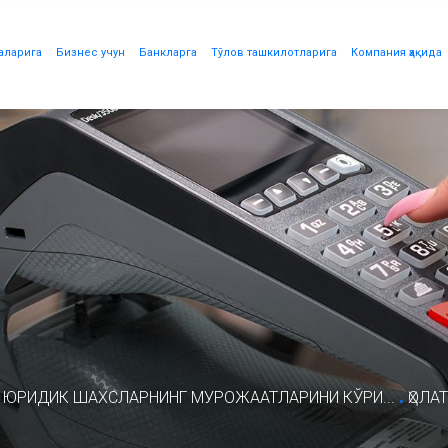
аларига
Бизнес учун
Банкларга
Тўлов ташкилотларига
Компания ҳақида
.
 ЮРИДИК ШАХСЛАРНИНГ МУРОЖААТЛАРИНИ КЎРИ...
ҲОЛА