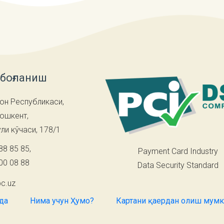
 боғланиш
он Республикаси,
Тошкент,
ли кўчаси, 178/1
88 85 85
,
Payment Card Industry
00 08 88
Data Security Standard
c.uz
ида
Нима учун Ҳумо?
Картани қаердан олиш мум