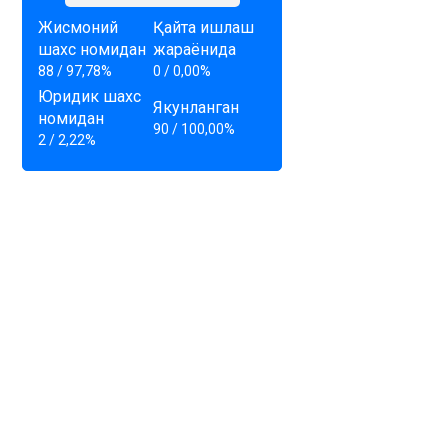
Жисмоний
Қайта ишлаш
шахс номидан
жараёнида
88 / 97,78%
0 / 0,00%
Юридик шахс
Якунланган
номидан
90 / 100,00%
2 / 2,22%