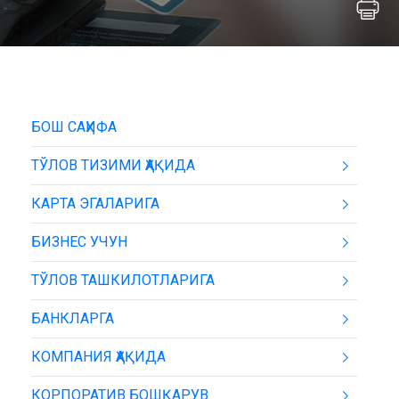
БОШ САҲИФА
ТЎЛОВ ТИЗИМИ ҲАҚИДА
КАРТА ЭГАЛАРИГА
БИЗНЕС УЧУН
ТЎЛОВ ТАШКИЛОТЛАРИГА
БАНКЛАРГА
КОМПАНИЯ ҲАҚИДА
КОРПОРАТИВ БОШҚАРУВ