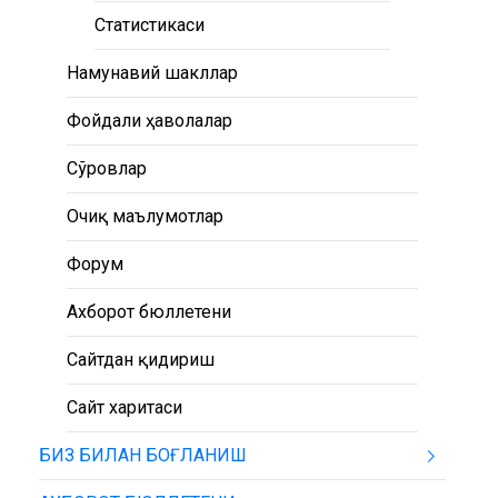
Статистикаси
Намунавий шакллар
Фойдали ҳаволалар
Сўровлар
Очиқ маълумотлар
Форум
Ахборот бюллетени
Сайтдан қидириш
Сайт харитаси
БИЗ БИЛАН БОҒЛАНИШ