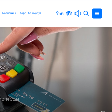
Ўзб
Боғланиш
Корп. бошқарув
ИСТИКАСИ