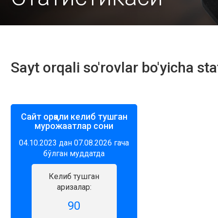
Sayt orqali so'rovlar bo'yicha sta
Сайт орқали келиб тушган
мурожаатлар сони
04.10.2023 дан 07.08.2026 гача
бўлган муддатда
Келиб тушган
аризалар:
90