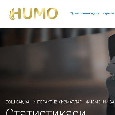
Тўлов тизими ҳақида
Карта эг
.
.
БОШ САҲИФА
ИНТЕРАКТИВ ХИЗМАТЛАР
ЖИСМОНИЙ ВА
Статистикаси