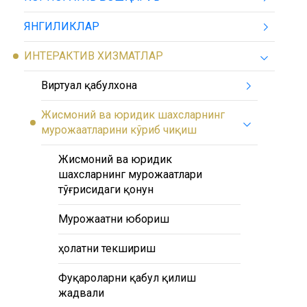
ЯНГИЛИКЛАР
ИНТЕРАКТИВ ХИЗМАТЛАР
Виртуал қабулхона
Жисмоний ва юридик шахсларнинг
мурожаатларини кўриб чиқиш
Жисмоний ва юридик
шахсларнинг мурожаатлари
тўғрисидаги қонун
Мурожаатни юбориш
ҳолатни текшириш
Фуқароларни қабул қилиш
жадвали