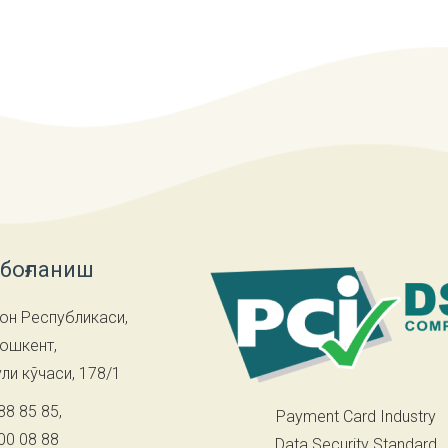
 боғланиш
он Республикаси,
Тошкент,
ли кўчаси, 178/1
88 85 85
,
Payment Card Industry
00 08 88
Data Security Standard