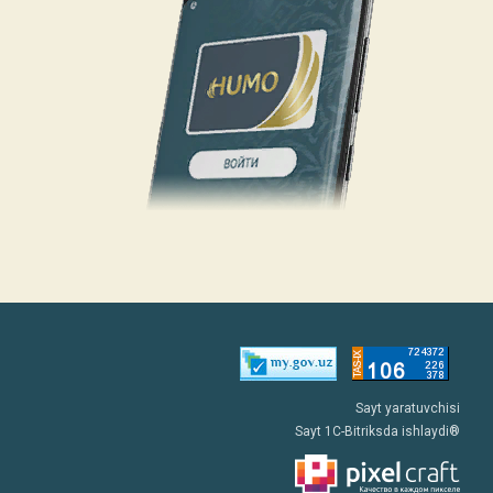
Sayt yaratuvchisi
Sayt 1C-Bitriksda ishlaydi®