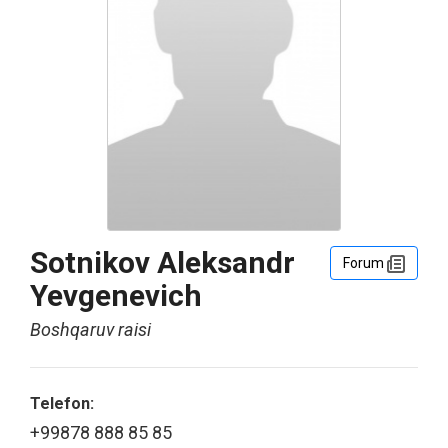
Sotnikov Aleksandr
Forum
Yevgenevich
Boshqaruv raisi
Telefon:
+99878 888 85 85