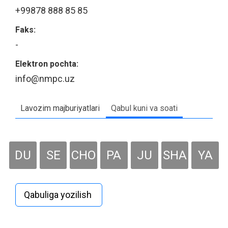
+99878 888 85 85
Faks:
-
Elektron pochta:
info@nmpc.uz
Lavozim majburiyatlari
Qabul kuni va soati
DU
SE
CHO
PA
JU
SHA
YA
Qabuliga yozilish