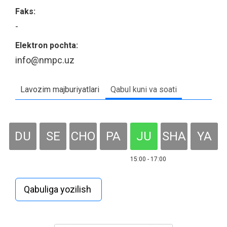
Faks:
-
Elektron pochta:
info@nmpc.uz
Lavozim majburiyatlari
Qabul kuni va soati
DU
SE
CHO
PA
JU
SHA
YA
15:00 - 17:00
Qabuliga yozilish