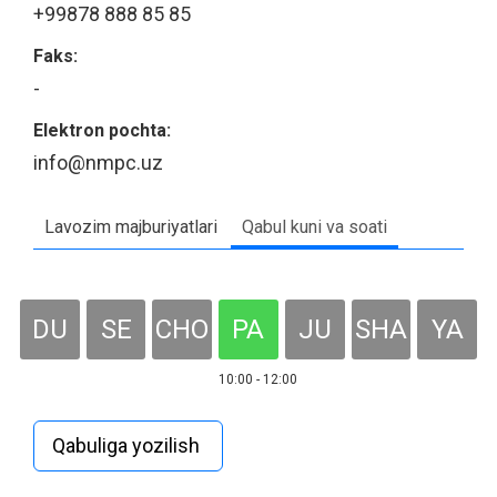
+99878 888 85 85
Faks:
-
Elektron pochta:
info@nmpc.uz
Lavozim majburiyatlari
Qabul kuni va soati
DU
SE
CHO
PA
JU
SHA
YA
10:00 - 12:00
Qabuliga yozilish