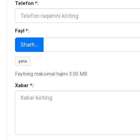
Telefon
*
:
Fayl
*
:
Sharh…
yana
Faylning maksimal hajmi 3.00 MB
Xabar
*
: