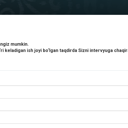
ingiz mumkin.
ri keladigan ish joyi bo‘lgan taqdirda Sizni intervyuga chaqi