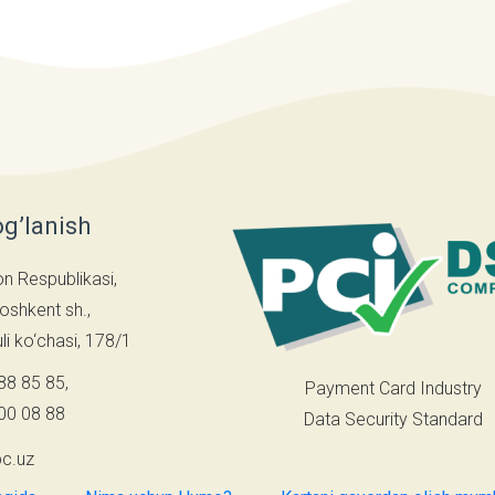
og’lanish
on Respublikasi,
oshkent sh.,
i ko‘chasi, 178/1
88 85 85
,
Payment Card Industry
00 08 88
Data Security Standard
c.uz