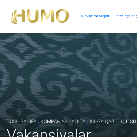
To'lov tizimi haqida
Karta egalari
.
.
BOSH SAHIFA
KOMPANIYA HAQIDA
ISHGA QABUL QILISH
Vakansiyalar