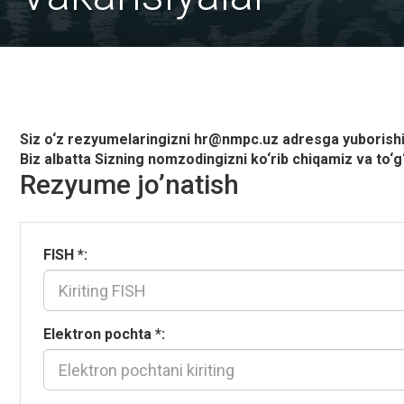
Siz o‘z rezyumelaringizni
hr@nmpc.uz
adresga yuborish
Biz albatta Sizning nomzodingizni ko‘rib chiqamiz va to‘g‘
Rezyume jo’natish
FISH
*
:
Elektron pochta
*
: