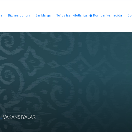
ga
Biznes uchun
Banklarga
To'lov tashkilotlariga
Kompaniya haqida
Bo
.
VAKANSIYALAR