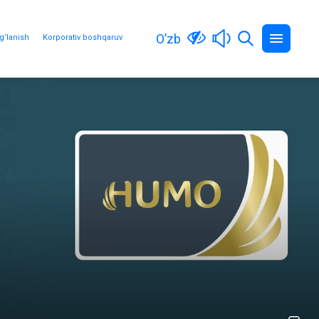
O’zb
g‘lanish
Korporativ boshqaruv