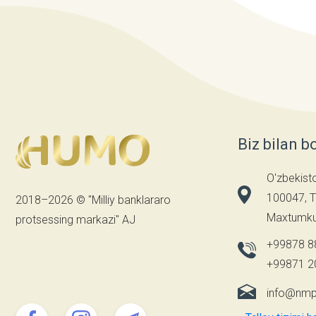
Biz bilan b
O'zbekist
100047, T
2018–2026 © "Milliy banklararo
Maxtumkul
protsessing markazi" AJ
+99878 8
+99871 2
info@nmp