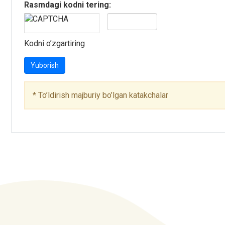
Rasmdagi kodni tering:
Kodni o’zgartiring
Yuborish
*
To’ldirish majburiy bo’lgan katakchalar