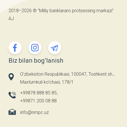
2018–2026 © "Milliy banklararo protsessing markazi"
AJ
Biz bilan bog’lanish
O'zbekiston Respublikasi, 100047, Toshkent sh.,
Maxtumkuli ko‘chasi, 178/1
+99878 888 85 85
,
+99871 200 08 88
info@nmpc.uz