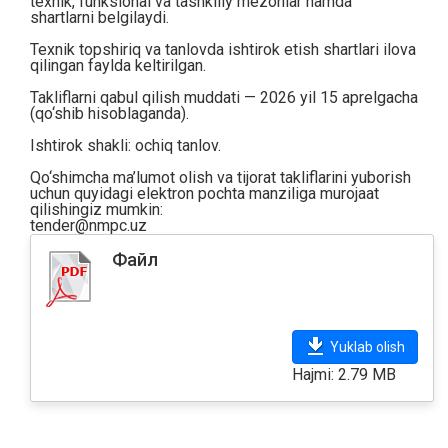
texnik, funksional va tashkiliy mezonlar hamda
shartlarni belgilaydi.
Texnik topshiriq va tanlovda ishtirok etish shartlari ilova
qilingan faylda keltirilgan.
Takliflarni qabul qilish muddati — 2026 yil 15 aprelgacha
(qo‘shib hisoblaganda).
Ishtirok shakli: ochiq tanlov.
Qo‘shimcha ma’lumot olish va tijorat takliflarini yuborish
uchun quyidagi elektron pochta manziliga murojaat
qilishingiz mumkin:
tender@nmpc.uz
Файл
Yuklab olish
Hajmi: 2.79 MB