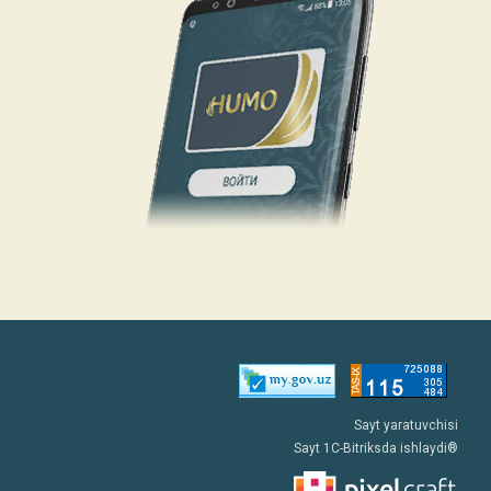
Sayt yaratuvchisi
Sayt 1C-Bitriksda ishlaydi®