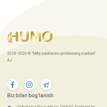
2018–2026 © "Milliy banklararo protsessing markazi"
AJ
Biz bilan bog’lanish
O'zbekiston Respublikasi, 100047, Toshkent sh.,