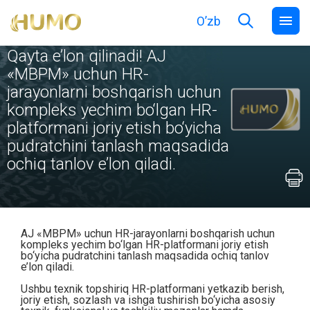
O’zb
.
.
BOSH SAHIFA
KOMPANIYA HAQIDA
XARIDLAR BOÝICHA E'LONLAR
Qayta e’lon qilinadi! AJ
«MBPM» uchun HR-
jarayonlarni boshqarish uchun
kompleks yechim bo‘lgan HR-
platformani joriy etish bo‘yicha
pudratchini tanlash maqsadida
ochiq tanlov e’lon qiladi.
AJ «MBPM» uchun HR-jarayonlarni boshqarish uchun
kompleks yechim bo‘lgan HR-platformani joriy etish
bo‘yicha pudratchini tanlash maqsadida ochiq tanlov
e’lon qiladi.
Ushbu texnik topshiriq HR-platformani yetkazib berish,
joriy etish, sozlash va ishga tushirish bo‘yicha asosiy