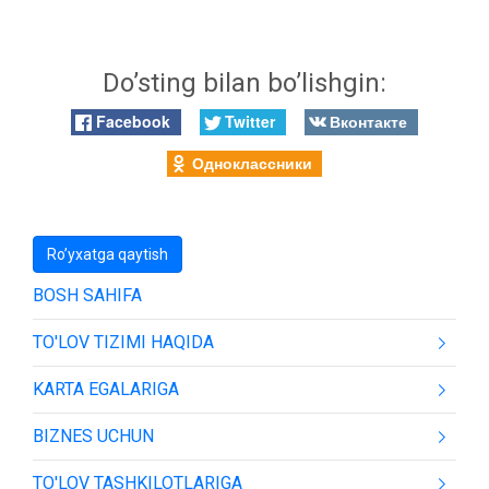
Do’sting bilan bo’lishgin:
Facebook
Twitter
Вконтакте
Одноклассники
Ro’yxatga qaytish
BOSH SAHIFA
TO'LOV TIZIMI HAQIDA
KARTA EGALARIGA
BIZNES UCHUN
TO'LOV TASHKILOTLARIGA