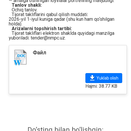
— amalga oshirilgan loyihalar portfelining mavjudligi.
Tanlov shakli:
Ochiq tanlov.
Tijorat takliflarini qabul qilish muddati:
2026-yil 1-iyul kuniga qadar (shu kun ham qo‘shilgan
holda).
Arizalarni topshirish tartibi:
Tijorat takliflari elektron shaklda quyidagi manzilga
yuboriladi:
tender@nmpc.uz
.
Файл
Yuklab olish
Hajmi: 38.77 KB
Do’sting bilan bo’lishgin: