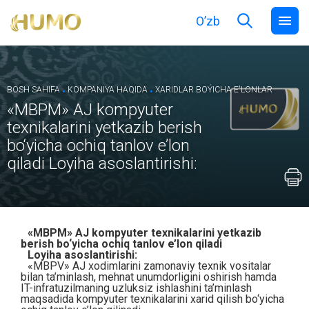
O’zb
.
.
BOSH SAHIFA
KOMPANIYA HAQIDA
XARIDLAR BOÝICHA E'LONLAR
«МBPM» AJ kompyuter
texnikalarini yetkazib berish
bo‘yicha ochiq tanlov e’lon
qiladi Loyiha asoslantirishi:
«М
BPM» AJ kompyuter texnikalarini yetkazib
berish bo‘yicha ochiq tanlov e’lon qiladi
Loyiha asoslantirishi:
«MBPV» AJ xodimlarini zamonaviy texnik vositalar
bilan ta’minlash, mehnat unumdorligini oshirish hamda
IT-infratuzilmaning uzluksiz ishlashini ta’minlash
maqsadida kompyuter texnikalarini xarid qilish bo‘yicha