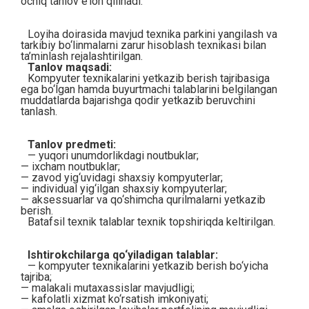
ochiq tanlov e’lon qilinadi.
Loyiha doirasida mavjud texnika parkini yangilash va
tarkibiy bo‘linmalarni zarur hisoblash texnikasi bilan
ta’minlash rejalashtirilgan.
Tanlov maqsadi:
Kompyuter texnikalarini yetkazib berish tajribasiga
ega bo‘lgan hamda buyurtmachi talablarini belgilangan
muddatlarda bajarishga qodir yetkazib beruvchini
tanlash.
Tanlov predmeti:
— yuqori unumdorlikdagi noutbuklar;
— ixcham noutbuklar;
— zavod yig‘uvidagi shaxsiy kompyuterlar;
— individual yig‘ilgan shaxsiy kompyuterlar;
— aksessuarlar va qo‘shimcha qurilmalarni yetkazib
berish.
Batafsil texnik talablar texnik topshiriqda keltirilgan.
Ishtirokchilarga qo‘yiladigan talablar:
— kompyuter texnikalarini yetkazib berish bo‘yicha
tajriba;
— malakali mutaxassislar mavjudligi;
— kafolatli xizmat ko‘rsatish imkoniyati;