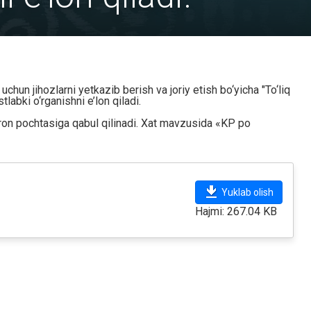
chun jihozlarni yetkazib berish va joriy etish bo‘yicha "To‘liq
labki o‘rganishni e’lon qiladi.
ron pochtasiga qabul qilinadi. Xat mavzusida «KP po
Yuklab olish
Hajmi: 267.04 KB