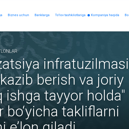
ga
Biznes uchun
Banklarga
To'lov tashkilotlariga
Kompaniya haqida
Bo
'LONLAR
atsiya infratuzilmasi
kazib berish va joriy
iq ishga tayyor holda"
bo‘yicha takliflarni
 e’lon qiladi.