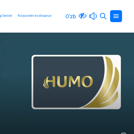
O’zb
g‘lanish
Korporativ boshqaruv