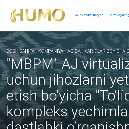
To'lov tizimi haqida
Karta egalari
.
.
BOSH SAHIFA
KOMPANIYA HAQIDA
XARIDLAR BOÝICHA E
"MBPM" AJ virtualiz
uchun jihozlarni yet
etish bo‘yicha "To‘l
kompleks yechimlar 
dastlabki o‘rganishni