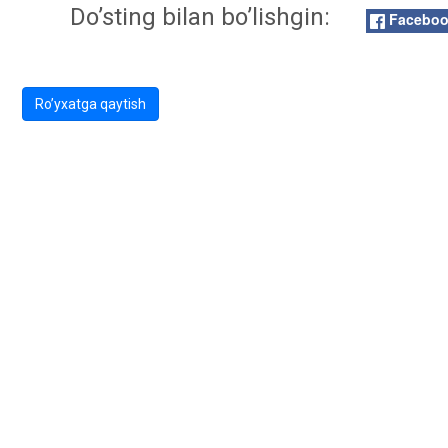
Do’sting bilan bo’lishgin:
Facebo
Ro’yxatga qaytish