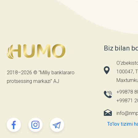
Biz bilan b
O'zbekist
100047, T
2018–2026 © "Milliy banklararo
Maxtumkul
protsessing markazi" AJ
+99878 8
+99871 2
info@nmp
To'lov tizimi h