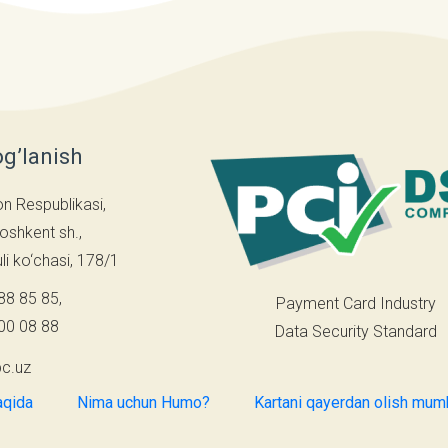
og’lanish
on Respublikasi,
oshkent sh.,
i ko‘chasi, 178/1
88 85 85
,
Payment Card Industry
00 08 88
Data Security Standard
c.uz
aqida
Nima uchun Humo?
Kartani qayerdan olish mum