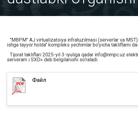
"MBPM" AJ virtualizatsiya infratuzilmasi (serverlar va MST) u
ishga tayyor holda" kompleks yechimlar bo‘yicha takliflarni dast
Tijorat takliflari 2025-yil 3-iyuliga qadar
info@nmpc.uz
elekt
serveram i SXD» deb belgilanishi so‘raladi.
Файл