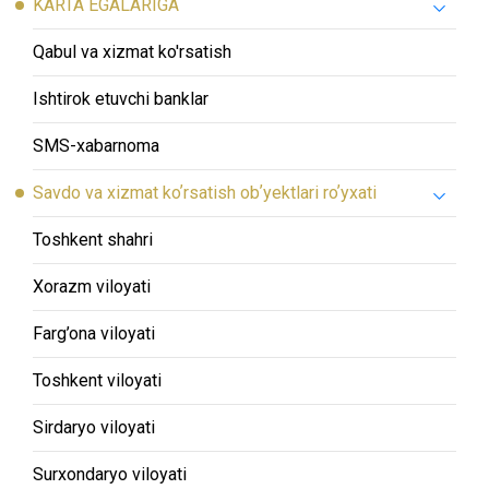
KARTA EGALARIGA
Qabul va xizmat ko'rsatish
Ishtirok etuvchi banklar
SMS-хabarnoma
Savdo va xizmat koʼrsatish obʼyektlari roʼyxati
Toshkent shahri
Xorazm viloyati
Farg’ona viloyati
Toshkent viloyati
Sirdaryo viloyati
Surxondaryo viloyati