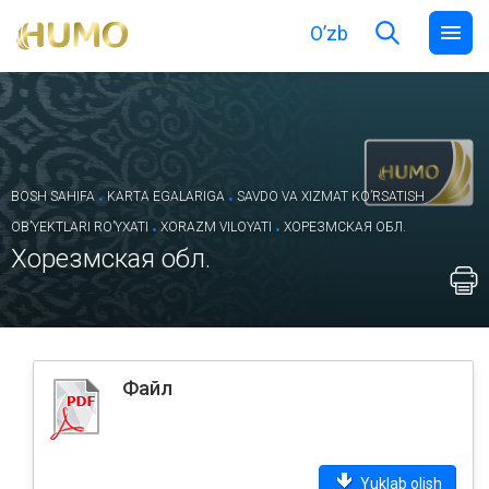
O’zb
.
.
BOSH SAHIFA
KARTA EGALARIGA
SAVDO VA XIZMAT KOʼRSATISH
.
.
OBʼYEKTLARI ROʼYXATI
XORAZM VILOYATI
ХОРЕЗМСКАЯ ОБЛ.
Хорезмская обл.
Файл
Yuklab olish