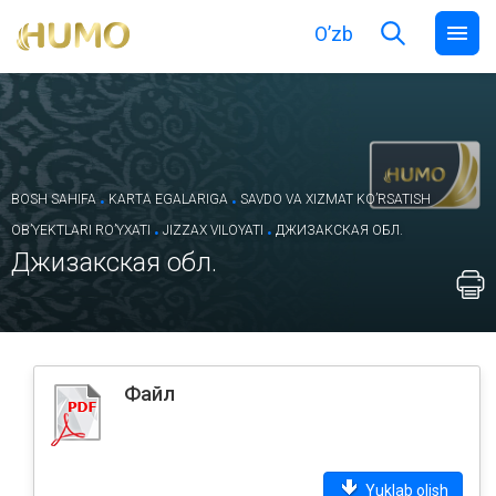
O’zb
.
.
BOSH SAHIFA
KARTA EGALARIGA
SAVDO VA XIZMAT KOʼRSATISH
.
.
OBʼYEKTLARI ROʼYXATI
JIZZAX VILOYATI
ДЖИЗАКСКАЯ ОБЛ.
Джизакская обл.
Файл
Yuklab olish