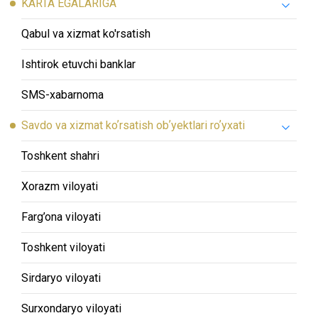
KARTA EGALARIGA
Qabul va xizmat ko'rsatish
Ishtirok etuvchi banklar
SMS-хabarnoma
Savdo va xizmat koʼrsatish obʼyektlari roʼyxati
Toshkent shahri
Xorazm viloyati
Farg’ona viloyati
Toshkent viloyati
Sirdaryo viloyati
Surxondaryo viloyati