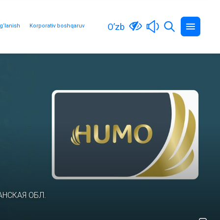
O’zb
g‘lanish
Korporativ boshqaruv
НСКАЯ ОБЛ.