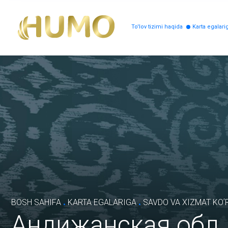
To'lov tizimi haqida
Karta egalari
.
.
BOSH SAHIFA
KARTA EGALARIGA
SAVDO VA XIZMAT KOʼR
Андижанская обл.