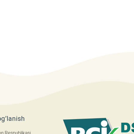
og’lanish
on Respublikasi,