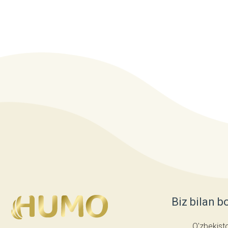
Biz bilan b
O'zbekist