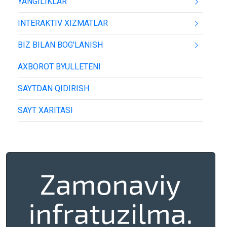
YANGILIKLAR
INTERAKTIV XIZMATLAR
BIZ BILAN BOG'LANISH
AXBOROT BYULLETENI
SAYTDAN QIDIRISH
SAYT XARITASI