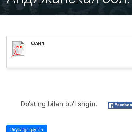
Файл
Do’sting bilan bo’lishgin:
Facebo
Ro’yxatga qaytish