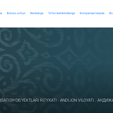
ga
Biznes uchun
Banklarga
To'lov tashkilotlariga
Kompaniya haqida
Bo
.
.
SATISH OBʼYEKTLARI ROʼYXATI
ANDIJON VILOYATI
АНДИЖА