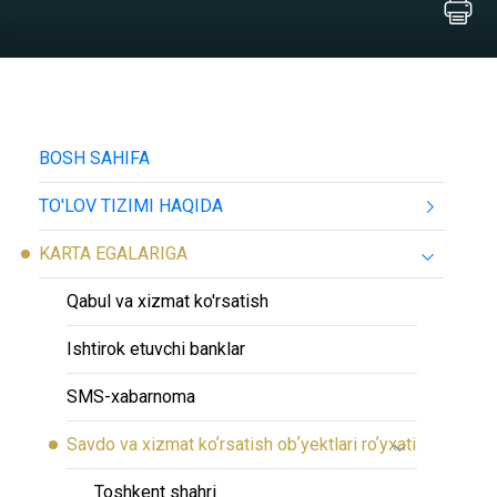
BOSH SAHIFA
TO'LOV TIZIMI HAQIDA
KARTA EGALARIGA
Qabul va xizmat ko'rsatish
Ishtirok etuvchi banklar
SMS-хabarnoma
Savdo va xizmat koʼrsatish obʼyektlari roʼyxati
Toshkent shahri