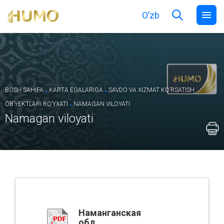
O’zb
.
.
BOSH SAHIFA
KARTA EGALARIGA
SAVDO VA XIZMAT KOʼRSATISH
.
OBʼYEKTLARI ROʼYXATI
NAMAGAN VILOYATI
Namagan viloyati
Наманганская
обл.