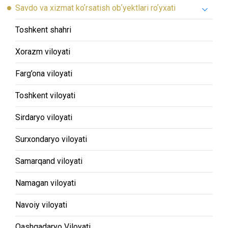
Savdo va xizmat koʼrsatish obʼyektlari roʼyxati
Toshkent shahri
Xorazm viloyati
Farg’ona viloyati
Toshkent viloyati
Sirdaryo viloyati
Surxondaryo viloyati
Samarqand viloyati
Namagan viloyati
Navoiy viloyati
Qashqadaryo Viloyati