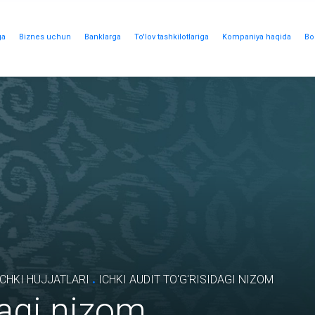
ga
Biznes uchun
Banklarga
To'lov tashkilotlariga
Kompaniya haqida
Bo
.
CHKI HUJJATLARI
ICHKI AUDIT TO'G'RISIDAGI NIZOM
idagi nizom