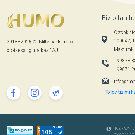
Biz bilan b
O'zbekist
100047, T
2018–2026 © "Milliy banklararo
Maxtumkul
protsessing markazi" AJ
+99878 8
+99871 2
info@nmp
To'lov tizimi h
HOZIR SAYTD
ro'yxatdan o'tg