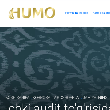
To'lov tizimi haqida
Karta egalari
.
.
BOSH SAHIFA
KORPORATIV BOSHQARUV
JAMIYATNING I
Ichki audit to'g'ris