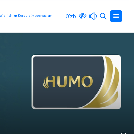
O’zb
g‘lanish
Korporativ boshqaruv