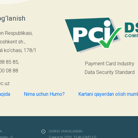
og’lanish
on Respublikasi,
oshkent sh.,
i ko‘chasi, 178/1
88 85 85
,
Payment Card Industry
00 08 88
Data Security Standard
c.uz
aqida
Nima uchun Humo?
Kartani qayerdan olish mum
A:
OXIRGI YANGILANISH:
anlar - 0
5 августа 2026, 15:46 (GMT+5)