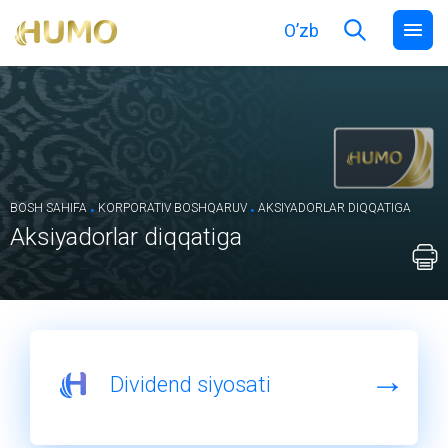
O’zb
.
.
BOSH SAHIFA
KORPORATIV BOSHQARUV
AKSIYADORLAR DIQQATIGA
Aksiyadorlar diqqatiga
Dividend siyosati