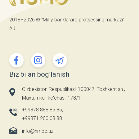
2018–2026 © "Milliy banklararo protsessing markazi"
AJ
Biz bilan bog’lanish
O'zbekiston Respublikasi, 100047, Toshkent sh.,
Maxtumkuli ko‘chasi, 178/1
+99878 888 85 85
,
+99871 200 08 88
info@nmpc.uz