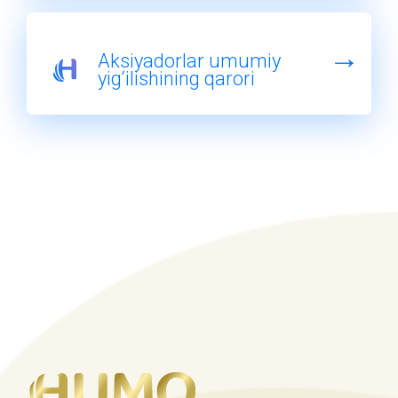
Aksiyadorlar umumiy
yig‘ilishining qarori