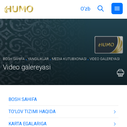
O’zb
.
.
.
BOSH SAHIFA
YANGILIKLAR
MEDIA KUTUBXONASI
VIDEO GALEREYASI
Video galereyasi
BOSH SAHIFA
TO'LOV TIZIMI HAQIDA
KARTA EGALARIGA