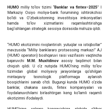
HUMO
milliy to‘lov tizimi “
Banklar va fintex–2025
” I
Markaziy Osiyo moliya-bank forumining ishtirokchisi
bo‘ldi va O‘zbekistonning investitsiya imkoniyatlari
hamda to‘lov xizmatlarini raqamlashtirishga
bag‘ishlangan strategik sessiya doirasida ma’ruza qildi.
“HUMO ekotizimini rivojlantirish: yutuqlar va istiqbollar”
mavzusida “Milliy banklararo protsessing markazi” AJ
(HUMO operatori) boshqaruvi raisi vazifasini vaqtincha
bajaruvchi
M.M. Muxitdinov
asosiy taqdimot bilan
chiqish qildi. U o‘z nutqida HUMO‘ning milliy to‘lov
tizimidan global moliyaviy jarayonlarga qo‘shilgan
mintaqaviy texnologik platformaga aylanish
bosqichlarini sanab o‘tdi. Bugungi kunda HUMO o‘zida
banklar, chakana savdo, fintex kompaniyalari va
foydalanuvchilarni birlashtirgan keng ko‘lamli raqamli
ekotizimni ifodalaydi.
HUMO‘ning xalqaro kengayishiga alohida e’tibor