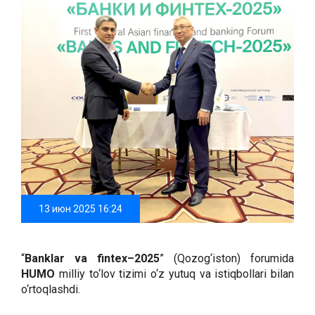
13 июн 2025 16:24
“
Banklar va fintex–2025
” (Qozog‘iston) forumida
HUMO
milliy to‘lov tizimi o‘z yutuq va istiqbollari bilan
o‘rtoqlashdi.