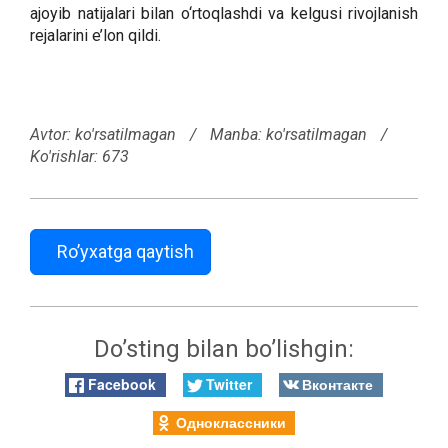
ajoyib natijalari bilan o‘rtoqlashdi va kelgusi rivojlanish
rejalarini e’lon qildi.
Avtor:
ko'rsatilmagan
/
Manba: ko'rsatilmagan
/
Ko'rishlar: 673
Ro’yxatga qaytish
Do’sting bilan bo’lishgin:
Facebook
Twitter
Вконтакте
Одноклассники