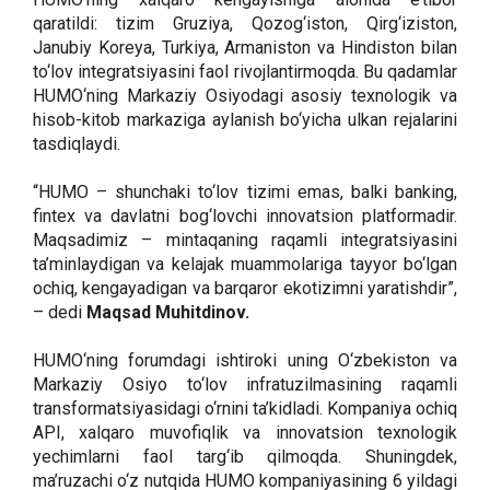
qaratildi: tizim Gruziya, Qozog‘iston, Qirg‘iziston,
Janubiy Koreya, Turkiya, Armaniston va Hindiston bilan
to‘lov integratsiyasini faol rivojlantirmoqda. Bu qadamlar
HUMO‘ning Markaziy Osiyodagi asosiy texnologik va
hisob-kitob markaziga aylanish bo‘yicha ulkan rejalarini
tasdiqlaydi.
“HUMO – shunchaki to‘lov tizimi emas, balki banking,
fintex va davlatni bog‘lovchi innovatsion platformadir.
Maqsadimiz – mintaqaning raqamli integratsiyasini
ta’minlaydigan va kelajak muammolariga tayyor bo‘lgan
ochiq, kengayadigan va barqaror ekotizimni yaratishdir”,
– dedi
Maqsad Muhitdinov.
HUMO‘ning forumdagi ishtiroki uning O‘zbekiston va
Markaziy Osiyo to‘lov infratuzilmasining raqamli
transformatsiyasidagi o‘rnini ta’kidladi. Kompaniya ochiq
API, xalqaro muvofiqlik va innovatsion texnologik
yechimlarni faol targ‘ib qilmoqda. Shuningdek,
ma’ruzachi o‘z nutqida HUMO kompaniyasining 6 yildagi