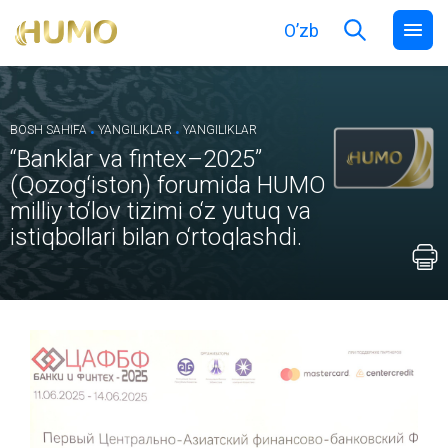
O’zb
.
.
BOSH SAHIFA
YANGILIKLAR
YANGILIKLAR
“Banklar va fintex–2025”
(Qozog‘iston) forumida HUMO
milliy to‘lov tizimi o‘z yutuq va
istiqbollari bilan o‘rtoqlashdi.