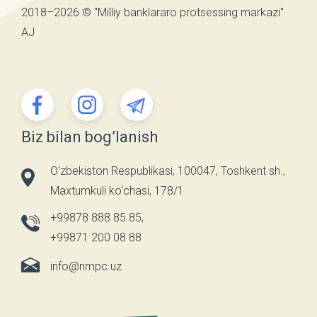
2018–2026 © "Milliy banklararo protsessing markazi"
AJ
Biz bilan bog’lanish
O'zbekiston Respublikasi, 100047, Toshkent sh.,
Maxtumkuli ko‘chasi, 178/1
+99878 888 85 85
,
+99871 200 08 88
info@nmpc.uz