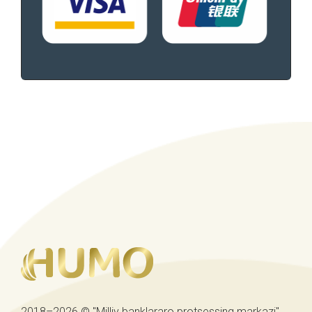
2018–2026 © "Milliy banklararo protsessing markazi"