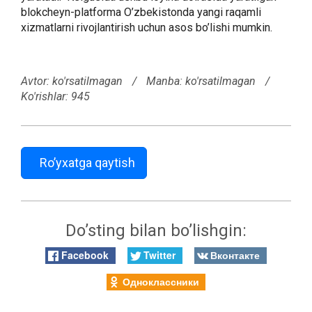
blokcheyn-platforma O’zbekistonda yangi raqamli
xizmatlarni rivojlantirish uchun asos bo’lishi mumkin.
Avtor:
ko'rsatilmagan
/
Manba: ko'rsatilmagan
/
Ko'rishlar: 945
Ro’yxatga qaytish
Do’sting bilan bo’lishgin:
Facebook
Twitter
Вконтакте
Одноклассники