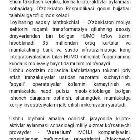
Shuni ta’kidlash kerakki, loyiha kripto-aktivlar aylanmasi
sohasidagi O’zbekiston Respublikasi qonun hujjatlari
talablariga to’liq mos keladi.
Loyihaning asosiy ishtirokchisi – O’zbekiston moliya
sektorini raqamli transformatsiya qilishning asosiy
drayverlaridan biri bo’lgan HUMO to’lov tizimi
hisoblanadi. 35 milliondan ortiq kartalar va
mamlakatning bank va savdo infratuzilmasiga keng
integratsiyalashuvi bilan HUMO millionlab fuqarolarning
kundalik moliyaviy hayotida muhim rol o’ynaydi.
Ushbu ekotizim doirasida kafolatlangan tokenni joriy
etish tranzaksiyalar ustidan nazoratni kuchaytirish,
"soyali" operatsiyalar ko’lamini kamaytirish va
mamlakatda naqd pulsiz hisob-kitoblarga bo’lgan
ishonch darajasini oshirish, shuningdek, mamlakatga
xorijiy investitsiyalarni jalb qilish imkoniyatini yaratadi.
Ushbu loyihani amalga oshirish jarayonida kripto-
aktivlar aylanmasi sohasidagi milliy xizmat ko’rsatuvchi
provayder - "
Asterium
" MCHJ kompaniyasini,
taqsimlangan ma’lumotlar reyestrlarini (blokcheyn)