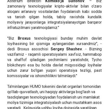
Asterium direktori
Komilxo’ja Sultonov
. – Biz
zamonaviy texnologiyalar kripto-aktivlar bilan o’zaro
aloqani an’anaviy vositalardan foydalanish kabi sodda
va tanish qilgan holda, tabiiy ravishda kundalik
moliyaviy jarayonlarga integratsiyalanayotgan barqaror
infratuzilmani yaratmoqdamiz."
"Biz
Broxus
texnologiyasi bunday muhim davlat
loyihasining bir qismiga aylanganidan xursandmiz", -
dedi Broxus asoschisi
Sergey Shashev
. - Bizning
vazifamiz - raqamli operatsiyalarni xavfsiz, hammabop
va shaffof qiladigan yechimlarni yaratishdir, Tycho
blokcheyni esa bu holda davlat miqyosidagi loyihalar
uchun zarur bo’lgan yuqori operatsiya tezligi, past
komissiyalar va ishonchlilikni ta’minlaydi."
Ta’minlangan HUMO tokenini davlat organlari tomonidan
qo’llab-quvvatlash, uni haqiqiy aktivlarga bog’lash va
tasdiqlangan texnologiyadan foydalanish uni mamlakat
moliya tizimiga integratsiyalash uchun mustahkam asos
yaratadi. Kelgusida ushbu loyiha doirasida yaratilgan