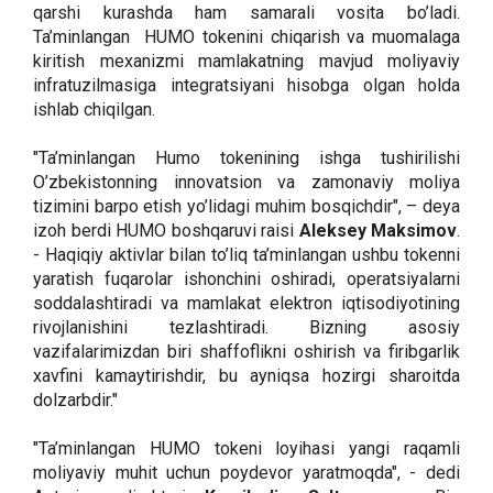
qarshi kurashda ham samarali vosita bo’ladi.
Ta’minlangan HUMO tokenini chiqarish va muomalaga
kiritish mexanizmi mamlakatning mavjud moliyaviy
infratuzilmasiga integratsiyani hisobga olgan holda
ishlab chiqilgan.
"Ta’minlangan Humo tokenining ishga tushirilishi
O’zbekistonning innovatsion va zamonaviy moliya
tizimini barpo etish yo’lidagi muhim bosqichdir", – deya
izoh berdi HUMO boshqaruvi raisi
Aleksey Maksimov
.
- Haqiqiy aktivlar bilan to’liq ta’minlangan ushbu tokenni
yaratish fuqarolar ishonchini oshiradi, operatsiyalarni
soddalashtiradi va mamlakat elektron iqtisodiyotining
rivojlanishini tezlashtiradi. Bizning asosiy
vazifalarimizdan biri shaffoflikni oshirish va firibgarlik
xavfini kamaytirishdir, bu ayniqsa hozirgi sharoitda
dolzarbdir."
"Ta’minlangan HUMO tokeni loyihasi yangi raqamli
moliyaviy muhit uchun poydevor yaratmoqda", - dedi