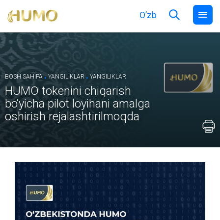
O’zb
.
.
BOSH SAHIFA
YANGILIKLAR
YANGILIKLAR
HUMO tokenini chiqarish
bo‘yicha pilot loyihani amalga
oshirish rejalashtirilmoqda