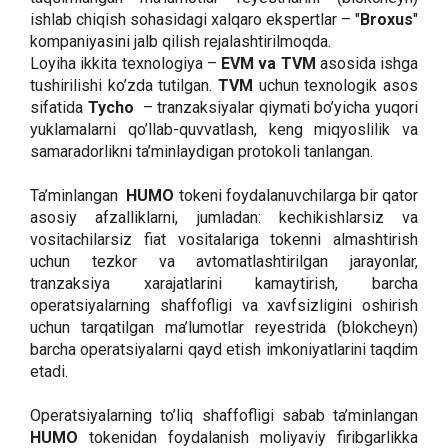
ishlab chiqish sohasidagi xalqaro ekspertlar – "
Broxus
"
kompaniyasini jalb qilish rejalashtirilmoqda.
Loyiha ikkita texnologiya –
EVM va TVM
asosida ishga
tushirilishi ko’zda tutilgan.
TVM
uchun texnologik asos
sifatida
Tycho
– tranzaksiyalar qiymati bo’yicha yuqori
yuklamalarni qo’llab-quvvatlash, keng miqyoslilik va
samaradorlikni ta’minlaydigan protokoli tanlangan.
Ta’minlangan
HUMO
tokeni foydalanuvchilarga bir qator
asosiy afzalliklarni, jumladan: kechikishlarsiz va
vositachilarsiz fiat vositalariga tokenni almashtirish
uchun tezkor va avtomatlashtirilgan jarayonlar,
tranzaksiya xarajatlarini kamaytirish, barcha
operatsiyalarning shaffofligi va xavfsizligini oshirish
uchun tarqatilgan ma’lumotlar reyestrida (blokcheyn)
barcha operatsiyalarni qayd etish imkoniyatlarini taqdim
etadi.
Operatsiyalarning to’liq shaffofligi sabab ta’minlangan
HUMO
tokenidan foydalanish moliyaviy firibgarlikka