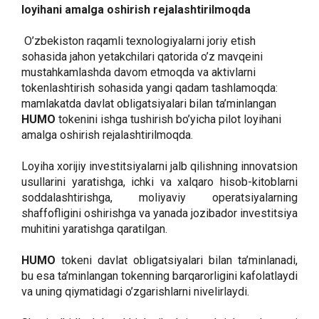
loyihani amalga oshirish rejalashtirilmoqda
O’zbekiston raqamli texnologiyalarni joriy etish
sohasida jahon yetakchilari qatorida o’z mavqeini
mustahkamlashda davom etmoqda va aktivlarni
tokenlashtirish sohasida yangi qadam tashlamoqda:
mamlakatda davlat obligatsiyalari bilan ta’minlangan
HUMO
tokenini ishga tushirish bo’yicha pilot loyihani
amalga oshirish rejalashtirilmoqda.
Loyiha xorijiy investitsiyalarni jalb qilishning innovatsion
usullarini yaratishga, ichki va xalqaro hisob-kitoblarni
soddalashtirishga, moliyaviy operatsiyalarning
shaffofligini oshirishga va yanada jozibador investitsiya
muhitini yaratishga qaratilgan.
HUMO
tokeni davlat obligatsiyalari bilan ta’minlanadi,
bu esa ta’minlangan tokenning barqarorligini kafolatlaydi
va uning qiymatidagi o’zgarishlarni nivelirlaydi.