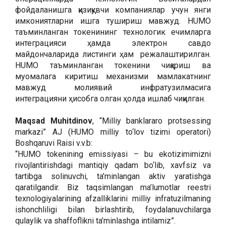
фойдаланишга қизиқувчи компаниялар учун янги
имкониятларни ишга тушириш мавжуд. HUMO
таъминланган токенининг технологик ечимларга
интеграцияси ҳамда электрон савдо
майдончаларида листинги ҳам режалаштирилган.
HUMO таъминланган токенини чиқариш ва
муомалага киритиш механизми мамлакатнинг
мавжуд молиявий инфратузилмасига
интеграцияни ҳисобга олган ҳолда ишлаб чиқилган.
Maqsad Muhitdinov
, “Milliy banklararo protsessing
markazi” AJ (HUMO milliy to‘lov tizimi operatori)
Boshqaruvi Raisi v.v.b:
“HUMO tokenining emissiyasi – bu ekotizimimizni
rivojlantirishdagi mantiqiy qadam bo‘lib, xavfsiz va
tartibga solinuvchi, ta’minlangan aktiv yaratishga
qaratilgandir. Biz taqsimlangan ma’lumotlar reestri
texnologiyalarining afzalliklarini milliy infratuzilmaning
ishonchliligi bilan birlashtirib, foydalanuvchilarga
qulaylik va shaffoflikni ta’minlashga intilamiz”.