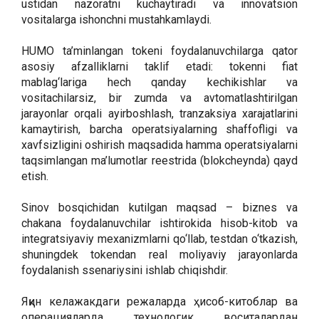
ustidan nazoratni kuchaytiradi va innovatsion
vositalarga ishonchni mustahkamlaydi.
HUMO ta’minlangan tokeni foydalanuvchilarga qator
asosiy afzalliklarni taklif etadi: tokenni fiat
mablag‘lariga hech qanday kechikishlar va
vositachilarsiz, bir zumda va avtomatlashtirilgan
jarayonlar orqali ayirboshlash, tranzaksiya xarajatlarini
kamaytirish, barcha operatsiyalarning shaffofligi va
xavfsizligini oshirish maqsadida hamma operatsiyalarni
taqsimlangan ma’lumotlar reestrida (blokcheynda) qayd
etish.
Sinov bosqichidan kutilgan maqsad – biznes va
chakana foydalanuvchilar ishtirokida hisob-kitob va
integratsiyaviy mexanizmlarni qo‘llab, testdan o‘tkazish,
shuningdek tokendan real moliyaviy jarayonlarda
foydalanish ssenariysini ishlab chiqishdir.
Яқин келажакдаги режаларда ҳисоб-китоблар ва
операцияларда технологик воситалардан