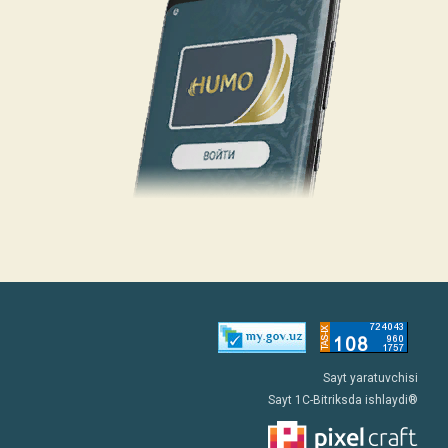
Sayt yaratuvchisi
Sayt 1C-Bitriksda ishlaydi®