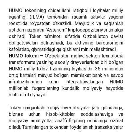
HUMO tokenining chiqarilishi Istiqbolli loyihalar milliy
agentligi (ILMA) tomonidan raqamli aktivlar yagona
reestrida ro‘yxatdan o‘tkazildi. Mavjudlik va saqlanish
ustidan nazoratni “Asterium” kriptodepozitariysi amalga
oshiradi. Token ta’minoti sifatida O‘zbekiston davlat
obligatsiyalari qatnashadi, bu aktivning barqarorligini
kafolatlab, qiymatidagi qalqishlarni minimallashtiradi.
HUMO tokeni
— O‘zbekiston moliya sektori texnologik
transformatsiyasining asosiy drayverlaridan biri bo‘lgan
HUMO milliy to‘lov tizimining loyihasidir. 35 milliondan
ortiq kartalari mavjud bo‘lgan, mamlakat bank va savdo
infratuzilmasiga keng integratsiyalangan HUMO
millionlab fuqarolarning kundalik moliyaviy hayotida
muhim rol o‘ynaydi.
Token chiqarilishi xorijiy investitsiyalar jalb qilinishiga,
biznes uchun hisob-kitoblar soddalashuviga va
moliyaviy amaliyotlar shaffofligining oshishiga xizmat
qiladi. Ta’minlangan tokendan foydalanish tranzaksiyalar