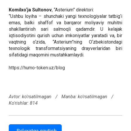
Komilxo‘ja Sultonov
, “Asterium” direktori:
“Ushbu loyiha – shunchaki yangi texnologiyalar tatbig‘i
emas, balki shaffof va barqaror moliyaviy muhitni
shakllantirish sari salmoqli qadamdir. U kelajak
iqtisodiyotini qurish uchun imkoniyatlar yaratadi va, bir
vaqtning o‘zida, “Asterium”ning O‘zbekistondagi
texnologik transformatsiyaning drayverlaridan biri
sifatidagi maqomini mustahkamlaydi.
https://humo-token.uz/blog
Avtor:
ko'rsatilmagan
/
Manba: ko'rsatilmagan
/
Ko'rishlar: 814
Ro’yxatga qaytish