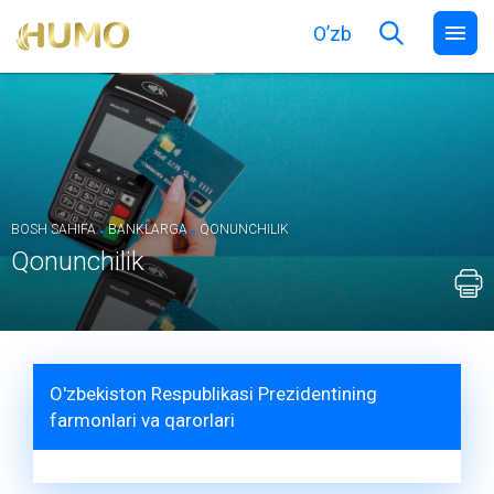
O’zb
.
.
BOSH SAHIFA
BANKLARGA
QONUNCHILIK
Qonunchilik
O'zbekiston Respublikasi Prezidentining
farmonlari va qarorlari