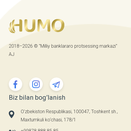
2018–2026 © "Milliy banklararo protsessing markazi"
AJ
Biz bilan bog’lanish
O'zbekiston Respublikasi, 100047, Toshkent sh.,
Maxtumkuli ko‘chasi, 178/1
+99878 888 85 85
,