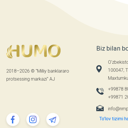
Biz bilan b
O'zbekist
100047, T
2018–2026 © "Milliy banklararo
Maxtumkul
protsessing markazi" AJ
+99878 8
+99871 2
info@nmp
To'lov tizimi h