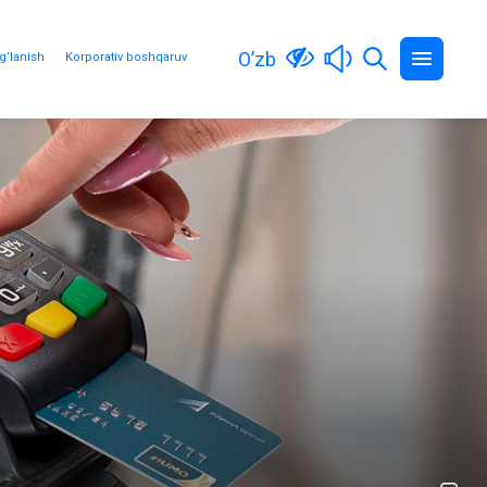
O’zb
g‘lanish
Korporativ boshqaruv