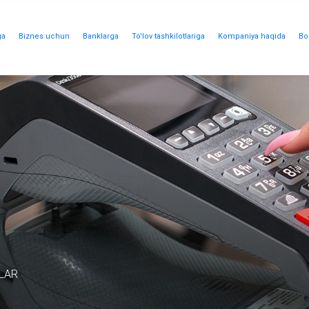
ga
Biznes uchun
Banklarga
To'lov tashkilotlariga
Kompaniya haqida
Bo
LAR