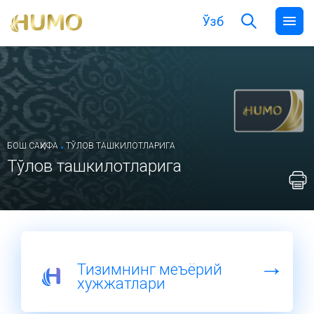
Ўзб
.
БОШ САҲИФА
ТЎЛОВ ТАШКИЛОТЛАРИГА
Тўлов ташкилотларига
Тизимнинг меъёрий
хужжатлари