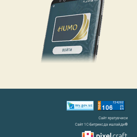
Сайт яратувчиси
Сайт 1C-Битриксда ишлайди®