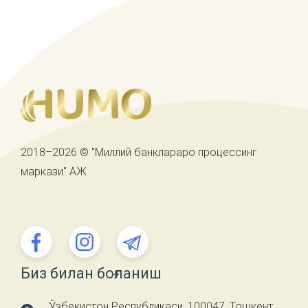
2018–2026 © "Миллий банклараро процессинг
маркази" АЖ
Биз билан боғланиш
Ўзбекистон Республикаси, 100047, Тошкент,