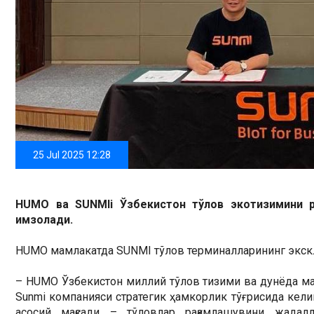
25 Jul 2025 12:28
HUMO ва SUNMIi Ўзбекистон тўлов экотизимини р
имзолади.
HUMO мамлакатда SUNMI тўлов терминалларининг экскл
– HUMO Ўзбекистон миллий тўлов тизими ва дунёда ма
Sunmi компанияси стратегик ҳамкорлик тўғрисида кели
асосий мақсади – тўловлар рақамлашувини жадал