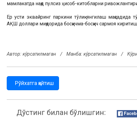
мамлакатда нақд пулсиз ҳисоб-китобларни ривожлантири
Ер усти эквайринг паркини тўлиқ янгилаш мақсадида
АҚШ доллари миқдорида босқичма-босқич сармоя кирити
Автор:
кўрсатилмаган
/
Манба: кўрсатилмаган
/
Кўр
Рўйхатга қайтиш
Дўстинг билан бўлишгин:
Faceb