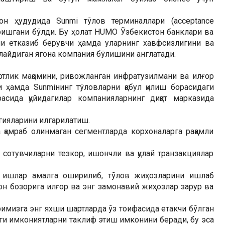
н ҳудудида Sunmi тўлов терминаллари (acceptance
ришгани бўлди. Бу ҳолат HUMO Ўзбекистон банклари ва
и етказиб берувчи ҳамда уларнинг хавфсизлигини ва
нлайдиган ягона компания бўлишини англатади.
тлик мақомини, ривожланган инфратузилмани ва илғор
 ҳамда Sunmiнинг тўловларни қабул қилиш борасидаги
сида қуйидагилар компанияларнинг диққат марказида
огияларини илгарилатиш.
қамраб олинмаган сегментларда корхоналарга рақамли
сотувчиларни тезкор, ишончли ва қулай транзакциялар
 ишлар амалга оширилиб, тўлов жиҳозларини ишлаб
он бозорига илғор ва энг замонавий жиҳозлар зарур ва
мизга энг яхши шартларда ўз тоифасида етакчи бўлган
ги имкониятларни таклиф этиш имконини беради, бу эса