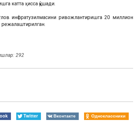
шга катта ҳисса қўшади.
 тўлов инфратузилмасини ривожлантиришга 20 миллион
ш режалаштирилган.
ишлар: 292
ook
Twitter
Вконтакте
Одноклассники