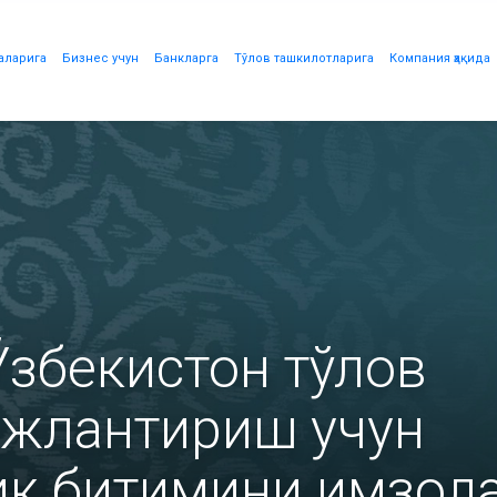
аларига
Бизнес учун
Банкларга
Тўлов ташкилотларига
Компания ҳақида
збекистон тўлов
ожлантириш учун
ик битимини имзол