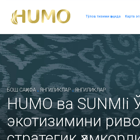
Тўлов тизими ҳақида
Карта эг
.
.
БОШ САҲИФА
ЯНГИЛИКЛАР
ЯНГИЛИКЛАР
HUMO ва SUNMIi Ў
экотизимини рив
стратегик ҳамкорл