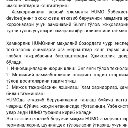
имкониятларни кенгайтириш.
- Ҳамкорликнинг асосий элементи HUMO Ўзбекисто
devices)нинг эксклюзив етказиб берувчиси мақомига э
корхоналари учун замонавий Sunmi тўлов жиҳозларин
турли тўлов усуллари самарали қабул қилинишини таъми
Ҳамкорлик HUMOнинг маҳаллий бозордаги чуқур экспер
технологик ечимларга эга мерчантлар кенг тармоғини
глобал тажрибасини бирлаштиради. Ҳамкорлик доира
бўлади:
1. Инновацияларни жорий қилиш: Энг янги тўлов технол
2. Молиявий ҳаммабопликни ошириш: олдин етарлича 
тўлов воситаларини тақдим этиш.
3. Мижоз тажрибасини яхшилаш: Ҳам харидорлар, ҳам 
билан таъминлаш.
HUMOда етказиб берувчиларни танлаш бўйича катта
чиқариш бўйича жаҳон етакчисида тўхталинди. Ўзбекист
улар энди HUMO туфайли кириб келади.
Эксклюзив етказиб берувчи мақоми HUMOга мерчантлари
терминалларни, шунингдек тўловларни ўтказиш учун ян