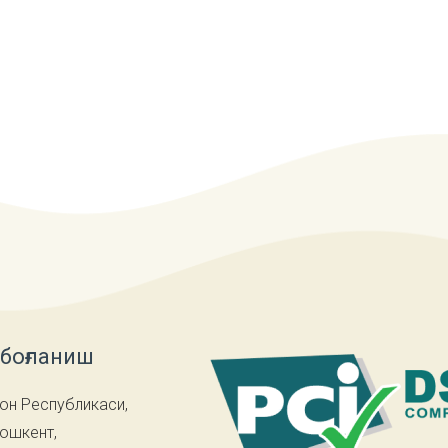
 боғланиш
он Республикаси,
Тошкент,