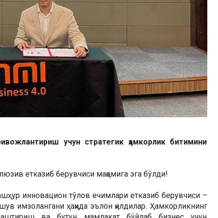
ивожлантириш учун стратегик ҳамкорлик битимини
юзив етказиб берувчиси мақомига эга бўлди!
шҳур инновацион тўлов ечимлари етказиб берувчиси –
шув имзолангани ҳақида эълон қилдилар. Ҳамкорликнинг
лаштириш ва бутун мамлакат бўйлаб бизнес учун