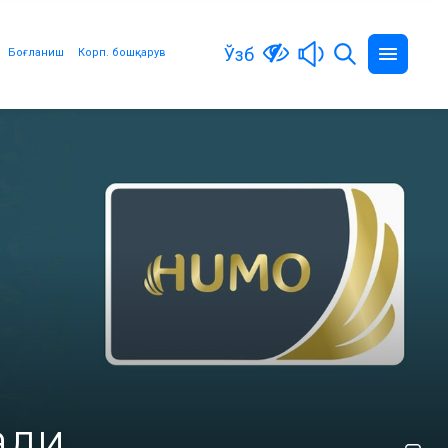
Ўзб
Боғланиш
Корп. бошқарув
ади.