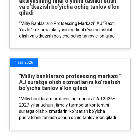
aksiyasining final o‘yinini tashkil etish
va o‘tkazish bo‘yicha ochiq tanlov e’lon
qiladi
“Milliy Banklararo Protsessing Markazi” AJ “Baxtli
Yuzlik” reklama aksiyasining final o‘yinini tashkil
etish va o‘tkazish bo‘yicha ochiq tanlov e’lon qiladi
4 авг 2026
"Milliy banklararo protsessing markazi"
AJ suratga olish xizmatlarini ko‘rsatish
bo‘yicha tanlov e’lon qiladi
"Milliy banklararo protsessing markazi" AJ 2026–
2027-yillar uchun ijtimoiy tarmoqlar kontentini
suratga olish xizmatlarini ko‘rsatish bo‘yicha
pudratchini tanlash uchun ochiq tanlov e’lon qiladi