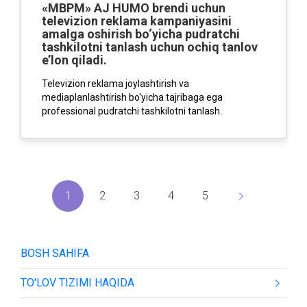
«MBPM» AJ HUMO brendi uchun
televizion reklama kampaniyasini
amalga oshirish bo‘yicha pudratchi
tashkilotni tanlash uchun ochiq tanlov
e’lon qiladi.
Televizion reklama joylashtirish va
mediaplanlashtirish bo‘yicha tajribaga ega
professional pudratchi tashkilotni tanlash.
1
2
3
4
5
BOSH SAHIFA
TO'LOV TIZIMI HAQIDA