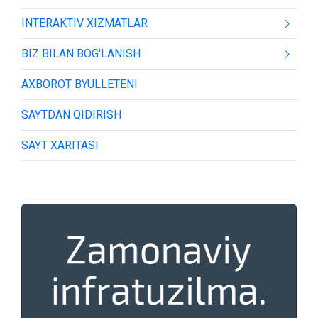
INTERAKTIV XIZMATLAR
BIZ BILAN BOG'LANISH
AXBOROT BYULLETENI
SAYTDAN QIDIRISH
SAYT XARITASI