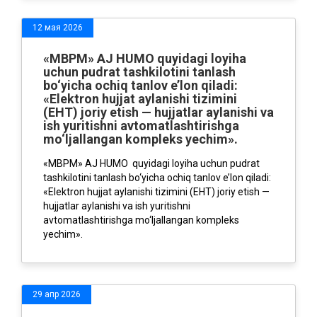
12 мая 2026
«MBPM» AJ HUMO quyidagi loyiha
uchun pudrat tashkilotini tanlash
bo‘yicha ochiq tanlov e’lon qiladi:
«Elektron hujjat aylanishi tizimini
(EHT) joriy etish — hujjatlar aylanishi va
ish yuritishni avtomatlashtirishga
mo‘ljallangan kompleks yechim».
«MBPM» AJ HUMO quyidagi loyiha uchun pudrat
tashkilotini tanlash bo‘yicha ochiq tanlov e’lon qiladi:
«Elektron hujjat aylanishi tizimini (EHT) joriy etish —
hujjatlar aylanishi va ish yuritishni
avtomatlashtirishga mo‘ljallangan kompleks
yechim».
29 апр 2026