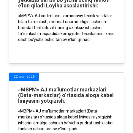
e’lon qiladi Loyiha asoslantirishi:
«MBPV» AJ xodimlarini zamonaviy texnik vositalar
bilan ta’minlash, mehnat unumdorligini oshirish
hamda IT-infratuzilmaning uzluksiz ishlashini
ta’minlash maqsadida kompyuter texnikalarini xarid
qilish bo‘yicha ochiq tanlov e’lon qilinadi.
22 июн 2026
«MBPM» AJ ma’lumotlar markazlari
(Data-markazlar) o‘rtasida aloqa kabel
liniyasini yotqizish.
«MBPM» AJ ma’lumotlar markazlari (Data-
markazlar) o‘rtasida aloqa kabel liniyasini yotqizish
ishlarini amalga oshirish bo‘yicha pudrat tashkilotini
tanlash uchun tanlov e’lon qiladi.