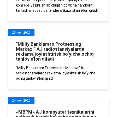
HUMO brend-personaji (maskoti)ning vizual
konsepsiyasini ishlab chiqish bo‘yicha hamkorni
tanlash maqsadida tender o‘tkazilishini e’lon qiladi.
29 июн 2026
“Milliy Banklararo Protsessing
Markazi” AJ radiostansiyalarda
reklama joylashtirish bo‘yicha ochiq
tanlov e’lon qiladi
“Milliy Banklararo Protsessing Markazi” AJ
radiostansiyalarda reklama joylashtirish bo‘yicha
ochiq tanlov e’lon qiladi
24 июн 2026
«МBPM» AJ kompyuter texnikalarini
yetkazib berish bo‘yicha ochiq tanlov