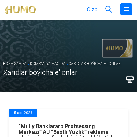
O’zb
.
.
BOSH SAHIFA
KOMPANIYA HAQIDA
XARIDLAR BOÝICHA E'LONLAR
Xaridlar boýicha e'lonlar
5 авг 2026
“Milliy Banklararo Protsessing
Markazi” AJ “Baxtli Yuzlik” reklama