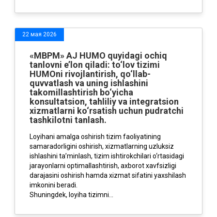
22 мая 2026
«MBPM» AJ HUMO quyidagi ochiq
tanlovni e’lon qiladi: to‘lov tizimi
HUMOni rivojlantirish, qo‘llab-
quvvatlash va uning ishlashini
takomillashtirish bo‘yicha
konsultatsion, tahliliy va integratsion
xizmatlarni ko‘rsatish uchun pudratchi
tashkilotni tanlash.
Loyihani amalga oshirish tizim faoliyatining
samaradorligini oshirish, xizmatlarning uzluksiz
ishlashini ta’minlash, tizim ishtirokchilari o‘rtasidagi
jarayonlarni optimallashtirish, axborot xavfsizligi
darajasini oshirish hamda xizmat sifatini yaxshilash
imkonini beradi.
Shuningdek, loyiha tizimni...