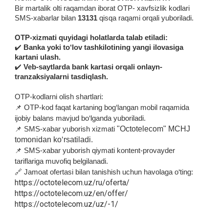
Bir martalik olti raqamdan iborat OTP- xavfsizlik kodlari
SMS-xabarlar bilan
1
3131
qisqa raqami orqali yuboriladi.
OTP-xizmati quyidagi holatlarda talab etiladi:
✔️
Banka yoki to‘lov tashkilotining yangi ilovasiga
kartani ulash.
✔️
Veb-saytlarda bank kartasi orqali onlayn-
tranzaksiyalarni tasdiqlash.
OTP-kodlarni olish shartlari:
📌 OTP-kod faqat kartaning bog‘langan mobil raqamida
ijobiy balans mavjud bo‘lganda yuboriladi.
"Octotelecom" MCHJ
📌 SMS-xabar yuborish xizmati
tomonidan ko‘rsatiladi.
📌 SMS-xabar yuborish qiymati kontent-provayder
tariflariga muvofiq belgilanadi.
🔗 Jamoat ofertasi bilan tanishish uchun havolaga o‘ting:
https://octotelecom.uz/ru/oferta/
https://octotelecom.uz/en/offer/
https://octotelecom.uz/uz/-1/