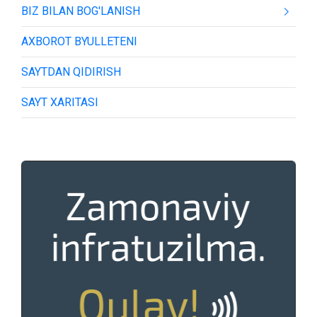
BIZ BILAN BOG'LANISH
AXBOROT BYULLETENI
SAYTDAN QIDIRISH
SAYT XARITASI