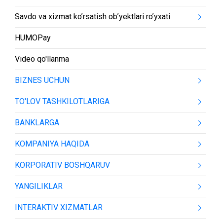
Savdo va xizmat koʼrsatish obʼyektlari roʼyxati
HUMOPay
Video qo'llanma
BIZNES UCHUN
TO'LOV TASHKILOTLARIGA
BANKLARGA
KOMPANIYA HAQIDA
KORPORATIV BOSHQARUV
YANGILIKLAR
INTERAKTIV XIZMATLAR