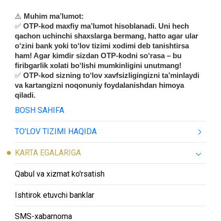
⚠️
Muhim ma’lumot:
✅
OTP-kod maxfiy ma’lumot hisoblanadi. Uni hech
qachon uchinchi shaxslarga bermang, hatto agar ular
o‘zini bank yoki to‘lov tizimi xodimi deb tanishtirsa
ham! Agar kimdir sizdan OTP-kodni so‘rasa – bu
firibgarlik xolati bo‘lishi mumkinligini unutmang!
✅
OTP-kod sizning to‘lov xavfsizligingizni ta’minlaydi
va kartangizni noqonuniy foydalanishdan himoya
qiladi.
BOSH SAHIFA
TO'LOV TIZIMI HAQIDA
KARTA EGALARIGA
Qabul va xizmat ko'rsatish
Ishtirok etuvchi banklar
SMS-хabarnoma