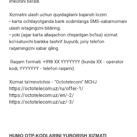
imkonini beradi.
Xizmatni ulash uchun quyidagilarni bajarish lozim:
• karta ochilayotganda bank xodimlariga SMS-xabarnomani
ulash istagingizni bildiring;
• yoki (agar karta allaqachon chiqarilgan bo‘lsa) xizmat
ko‘rsatuvchi bankka tashrif buyurib, joriy telefon
raqamingizni xabar qiling.
Raqam formati: +998 XX YYYYYYY (bunda XX - operator
kodi, YYYYYYY - telefon raqami).
Xizmat ta’minotchisi - "Octotelecom" MCHJ.
https://octotelecom.uz/ru/offer-1/
https://octotelecom.uz/en/-2/
https://octotelecom.uz/uz/-3/
HUMO OTP-KODLARINI YUBORISH XIZMATI