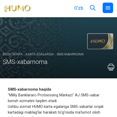
O’zb
.
.
BOSH SAHIFA
KARTA EGALARIGA
SMS-ХABARNOMA
SMS-хabarnoma
SMS-xabarnoma haqida
"Milliy Banklararo Protsessing Markazi" AJ SMS-xabar
berish xizmatini taqdim etadi.
Ushbu xizmat HUMO karta egalariga SMS-xabarlar orqali
kartadagi mablag‘lar harakati to‘g‘risida ma’lumot olish