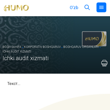
O’zb
.
.
.
BOSH SAHIFA
KORPORATIV BOSHQARUV
BOSHQARUV ORGANLARI
ICHKI AUDIT XIZMATI
Ichki audit xizmati
Текст....