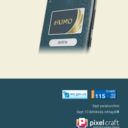
Sayt yaratuvchisi
Sayt 1C-Bitriksda ishlaydi®