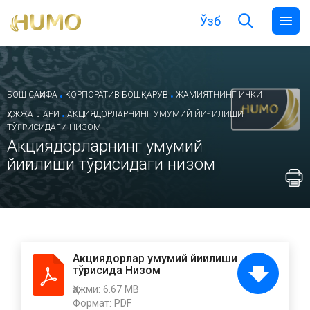
Ўзб
.
.
БОШ САҲИФА
КОРПОРАТИВ БОШҚАРУВ
ЖАМИЯТНИНГ ИЧКИ
.
ҲУЖЖАТЛАРИ
AКЦИЯДОРЛАРНИНГ УМУМИЙ ЙИҒИЛИШИ
ТЎҒРИСИДАГИ НИЗОМ
Aкциядорларнинг умумий
йиғилиши тўғрисидаги низом
Акциядорлар умумий йиғилиши
тўғрисида Низом
Ҳажми:
6.67 MB
Формат:
PDF