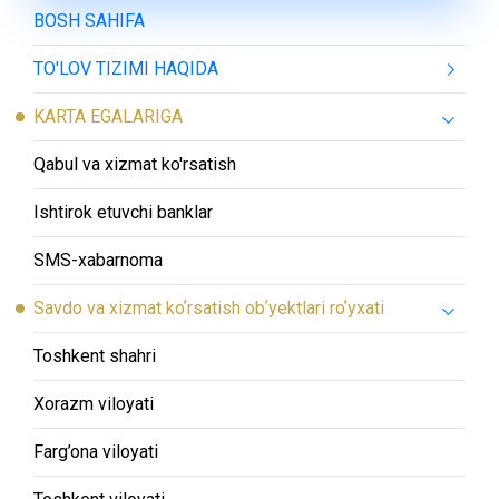
BOSH SAHIFA
TO'LOV TIZIMI HAQIDA
KARTA EGALARIGA
Qabul va xizmat ko'rsatish
Ishtirok etuvchi banklar
SMS-хabarnoma
Savdo va xizmat koʼrsatish obʼyektlari roʼyxati
Toshkent shahri
Xorazm viloyati
Farg’ona viloyati