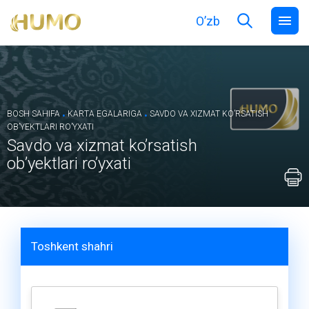
O’zb
.
.
BOSH SAHIFA
KARTA EGALARIGA
SAVDO VA XIZMAT KOʼRSATISH
OBʼYEKTLARI ROʼYXATI
Savdo va xizmat koʼrsatish
obʼyektlari roʼyxati
Toshkent shahri