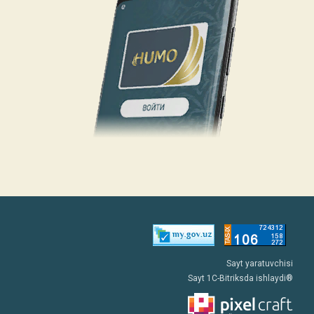
Sayt yaratuvchisi
Sayt 1C-Bitriksda ishlaydi®