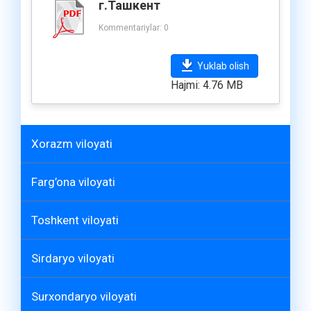
г.Ташкент
Kommentariylar: 0
Yuklab olish
Hajmi: 4.76 MB
Xorazm viloyati
Farg’ona viloyati
Toshkent viloyati
Sirdaryo viloyati
Surxondaryo viloyati